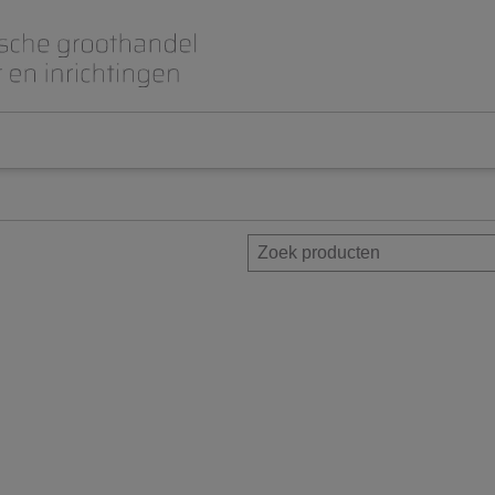
Beet- en lepelplaten
CAD CAM / 3D Dig
Gips en inbedmassa
Implantologie
Meubilair en inrichting
Modelleren en wa
Prothese
Roterend