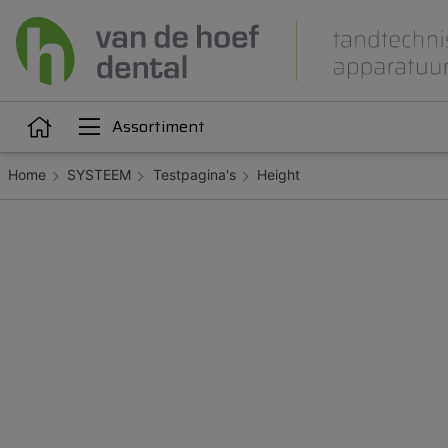
Assortiment
Home
SYSTEEM
Testpagina's
Height
Articulatie
Attachments
iëne
Dupliceren
Gieten
Kunststoffen
Legeringen
Orthodontie
Polijsten