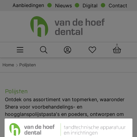
Aanbiedingen
Nieuws
Digital
Contact
0
Home
Polijsten
Polijsten
Ontdek ons assortiment van topmerken, waaronder
Shera voor voorbehandelings- en
hoogglanspolijstpasta's en poeders, ontworpen om
aan al uw polijstbehoeften te voldoen. Of u nu werkt
met legeringen, keramiek, composieten of
kunststoffen, deze producten leveren verbluffende