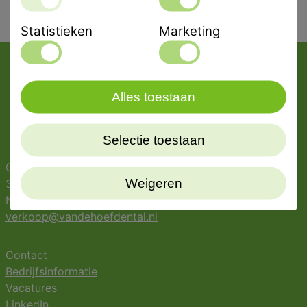
Statistieken
Marketing
Alles toestaan
Selectie toestaan
Oostergracht 42
Weigeren
3763 LZ Soest
Nederland
verkoop@vandehoefdental.nl
Contact
Bedrijfsinformatie
Vacatures
LinkedIn