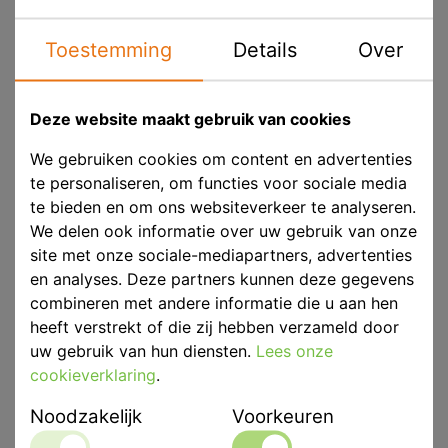
resultaten. Met deze geavanceerde polijstpasta's
bereikt u een briljante hoogglans in een mum van tijd,
Toestemming
Details
Over
en dat allemaal in één eenvoudige handeling. Van het
voorpolijsten tot de superfinish, onze producten
zorgen voor een perfecte hoogglans en verwijderen
Deze website maakt gebruik van cookies
moeiteloos freesbanen, contouren en krassen. Ontdek
We gebruiken cookies om content en advertenties
vandaag nog deze producten en laat uw prothese
te personaliseren, om functies voor sociale media
schitteren als nooit tevoren!
te bieden en om ons websiteverkeer te analyseren.
We delen ook informatie over uw gebruik van onze
site met onze sociale-mediapartners, advertenties
Pasta
Vloeistof
en analyses. Deze partners kunnen deze gegevens
combineren met andere informatie die u aan hen
Puimsteenpoeder
heeft verstrekt of die zij hebben verzameld door
uw gebruik van hun diensten.
Lees onze
cookieverklaring
.
Noodzakelijk
Voorkeuren