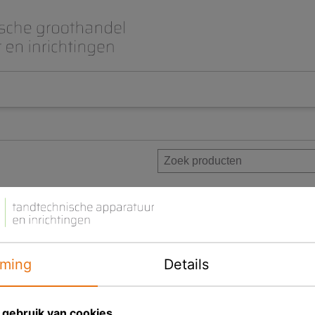
Beet- en lepelplaten
CAD CAM / 3D Dig
Gips en inbedmassa
Implantologie
Meubilair en inrichting
Modelleren en wa
Prothese
Roterend
tuur en folies en andere benodigdheden, van toonaangevend
ming
Details
Diversen
gebruik van cookies