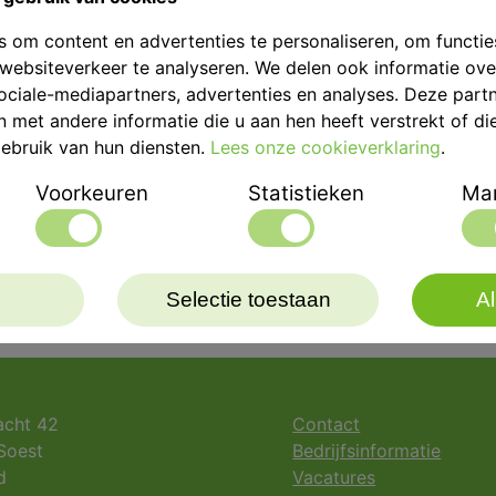
 om content en advertenties te personaliseren, om functie
websiteverkeer te analyseren. We delen ook informatie ov
ociale-mediapartners, advertenties en analyses. Deze part
met andere informatie die u aan hen heeft verstrekt of di
ebruik van hun diensten.
Lees onze cookieverklaring
.
Voorkeuren
Statistieken
Mar
Selectie toestaan
Al
acht 42
Contact
Soest
Bedrijfsinformatie
d
Vacatures