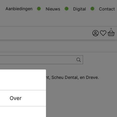
Aanbiedingen
Nieuws
Digital
Contact
0
ital
s
e merken zoals Erkodent, Scheu Dental, en Dreve.
Over