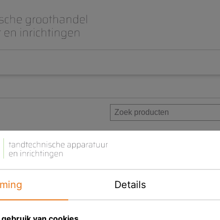
Beet- en lepelplaten
CAD CAM / 3D Dig
Gips en inbedmassa
Implantologie
Meubilair en inrichting
Modelleren en wa
Prothese
Roterend
ming
Details
gebruik van cookies