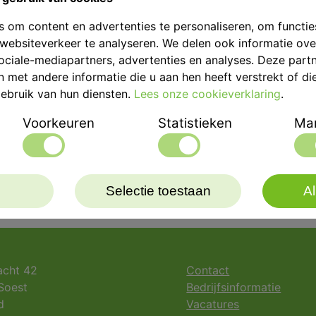
 om content en advertenties te personaliseren, om functie
websiteverkeer te analyseren. We delen ook informatie ov
ociale-mediapartners, advertenties en analyses. Deze part
met andere informatie die u aan hen heeft verstrekt of di
ebruik van hun diensten.
Lees onze cookieverklaring
.
Voorkeuren
Statistieken
Mar
Selectie toestaan
Al
acht 42
Contact
Soest
Bedrijfsinformatie
d
Vacatures