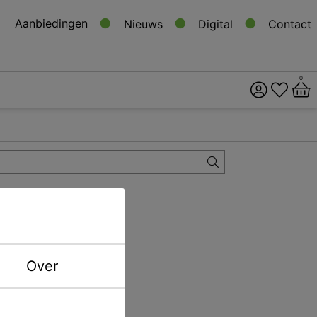
Aanbiedingen
Nieuws
Digital
Contact
0
ital
s
Over