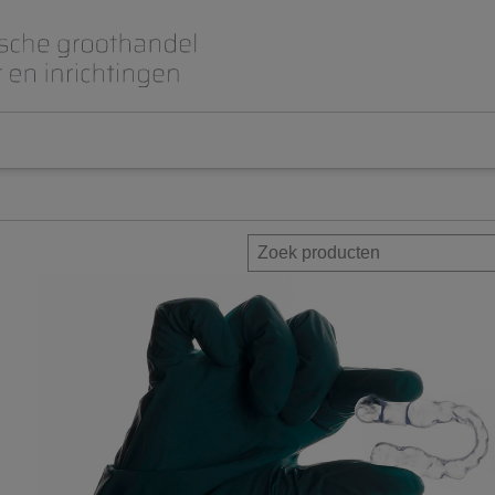
Beet- en lepelplaten
CAD CAM / 3D Dig
Gips en inbedmassa
Implantologie
Meubilair en inrichting
Modelleren en wa
Prothese
Roterend