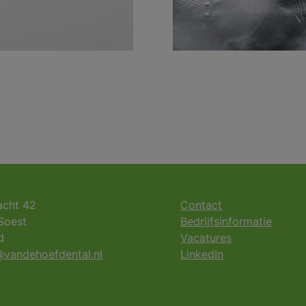
acht 42
Contact
Soest
Bedrijfsinformatie
d
Vacatures
vandehoefdental.nl
LinkedIn