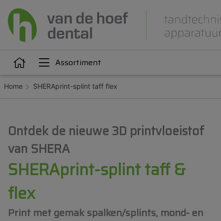
Assortiment
Home
SHERAprint-splint taff flex
Articulatie
Attachments
iëne
Dupliceren
Gieten
Kunststoffen
Legeringen
Ontdek de nieuwe 3D printvloeistof
Orthodontie
Polijsten
van SHERA
SHERAprint-splint taff &
flex
Print met gemak spalken/splints, mond- en