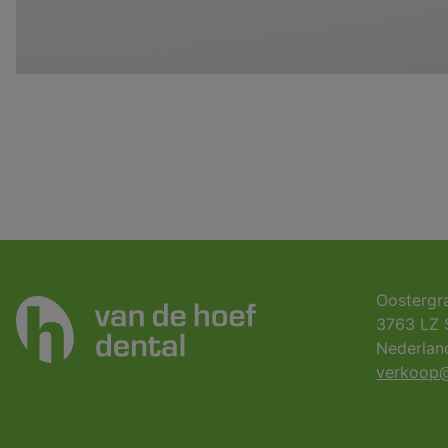
Oostergr
3763 LZ 
Nederlan
verkoop@