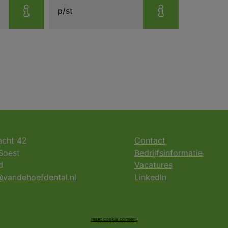
p/st
acht 42
Contact
Soest
Bedrijfsinformatie
d
Vacatures
vandehoefdental.nl
LinkedIn
reset cookie consent