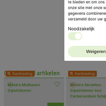
te bieden en om ons 
onze site met onze s
gegevens combineren 
verzameld door uw g
Noodzakelijk
Weigeren
Gerelateerd artikelen
Aanbieding
Aanbieding
Mestra Mulhacen
Mestra Serantes
Gipstrimmer
Gipstrimmer incl.
Carborundum Schij