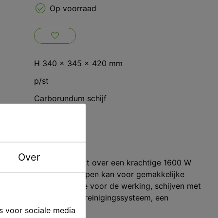
Op voorraad
H 340 x 345 x 420 mm
p/st
Carborundum schijf
Mestra
ving
Over
gipstrimmer. Hij beschikt over een krachtige 1600 W
e rem, een deksel dat open kan voor gemakkelijke
een waarschuwingslampje voor de werking, schijven met
lcro®), een geavanceerd reinigingssysteem, een
s voor sociale media