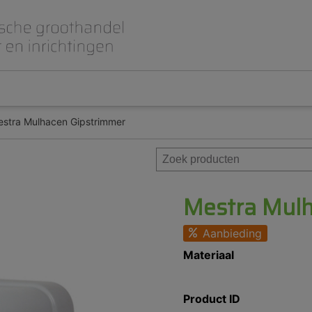
stra Mulhacen Gipstrimmer
Beet- en lepelplaten
CAD CAM / 3D Dig
Gips en inbedmassa
Implantologie
Meubilair en inrichting
Modelleren en wa
Prothese
Roterend
Mestra Mulh
Aanbieding
Materiaal
Product ID