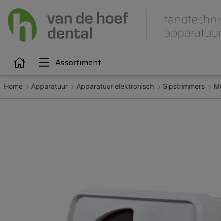
Assortiment
Home
Apparatuur
Apparatuur elektronisch
Gipstrimmers
Me
Articulatie
Attachments
iëne
Dupliceren
Gieten
Kunststoffen
Legeringen
Orthodontie
Polijsten