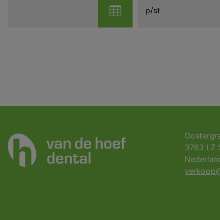
p/st
Oostergr
3763 LZ 
Nederlan
verkoop@