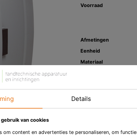
Voorraad
Afmetingen
Eenheid
Materiaal
Merk
Productbeschrij
ming
Details
Moderne en veelzijdige 
motor met geïntegreerd
toegang tot de schijf, 
gebruik van cookies
klittenbandsluiting (Ve
verstelbare werktafel.
 om content en advertenties te personaliseren, om functie