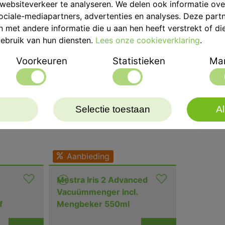
websiteverkeer te analyseren. We delen ook informatie ov
Eenvoudig afneembare k
ociale-mediapartners, advertenties en analyses. Deze part
Gemakkelijk te reinigen 
met andere informatie die u aan hen heeft verstrekt of di
Gemaakt van zeer sterke
ebruik van hun diensten.
Lees onze cookieverklaring
.
Corrosievrij.
Voorkeuren
Statistieken
Mar
Klittenbandschuurschijf
Deze uitvoering is inclu
ook beschikbaar met dia
Selectie toestaan
Al
De slijpschijven zijn uit
Aanbieding
Mestra Iris 2 Advanced
Vacuümmenger incl.
f
Mengbeker 550ml