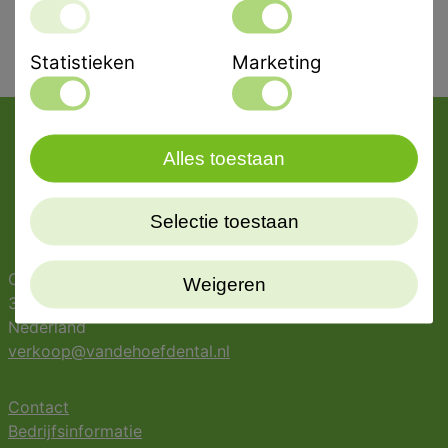
Statistieken
Marketing
Alles toestaan
Selectie toestaan
Oostergracht 42
Weigeren
3763 LZ Soest
Nederland
verkoop@vandehoefdental.nl
Contact
Bedrijfsinformatie