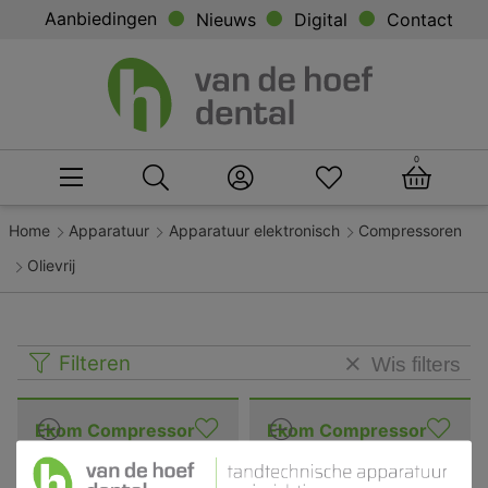
Aanbiedingen
Nieuws
Digital
Contact
0
Home
Apparatuur
Apparatuur elektronisch
Compressoren
Olievrij
Filteren
Wis filters
Ekom Compressor
Ekom Compressor
Olievrij Model DK50
Olievrij Silent Model
2V
incl.