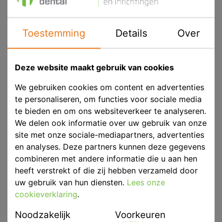
Membraamdroger
p/st
p/st
Toestemming
Details
Over
prijs op
prijs op
aanvraag
aanvraag
Aanbieding
Deze website maakt gebruik van cookies
Ekom Compressor
Mestra Compressor
We gebruiken cookies om content en advertenties
Olievrij Silent Model
Olievrij 80 l/min Excl.
te personaliseren, om functies voor sociale media
DK50 2VS
Droger
te bieden en om ons websiteverkeer te analyseren.
We delen ook informatie over uw gebruik van onze
p/st
P/st
site met onze sociale-mediapartners, advertenties
prijs op
prijs op
en analyses. Deze partners kunnen deze gegevens
aanvraag
aanvraag
combineren met andere informatie die u aan hen
heeft verstrekt of die zij hebben verzameld door
uw gebruik van hun diensten.
Lees onze
1 pagina
cookieverklaring
.
Noodzakelijk
Voorkeuren