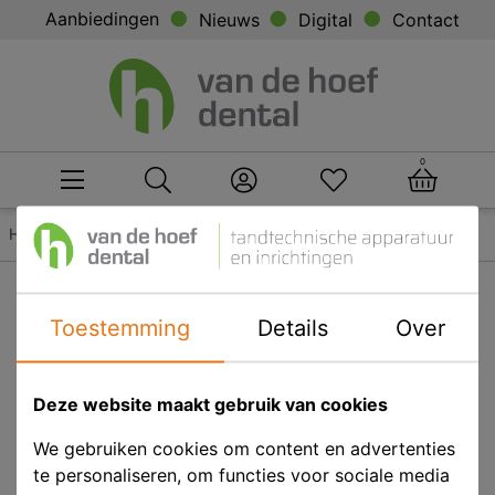
Aanbiedingen
Nieuws
Digital
Contact
0
Home
Account
Uw orderhistorie
Uw orderdetails
Details order
Toestemming
Details
Over
Bestel opnieuw
Deze website maakt gebruik van cookies
terug
We gebruiken cookies om content en advertenties
te personaliseren, om functies voor sociale media