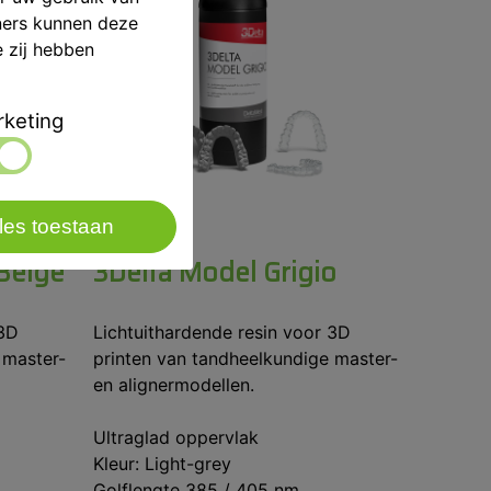
ners kunnen deze
e zij hebben
keting
les toestaan
 Beige
3Delta Model Grigio
 3D
Lichtuithardende resin voor 3D
 master-
printen van tandheelkundige master-
en alignermodellen.
Ultraglad oppervlak
Kleur: Light-grey
Golflengte 385 / 405 nm