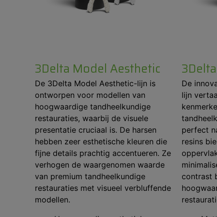
3Delta Model Aesthetic
3Delt
De 3Delta Model Aesthetic-lijn is
De innov
ontworpen voor modellen van
lijn verta
hoogwaardige tandheelkundige
kenmerken
restauraties, waarbij de visuele
tandheel
presentatie cruciaal is. De harsen
perfect n
hebben zeer esthetische kleuren die
resins bi
fijne details prachtig accentueren. Ze
oppervlak
verhogen de waargenomen waarde
minimalis
van premium tandheelkundige
contrast 
restauraties met visueel verbluffende
hoogwaar
modellen.
restaurati