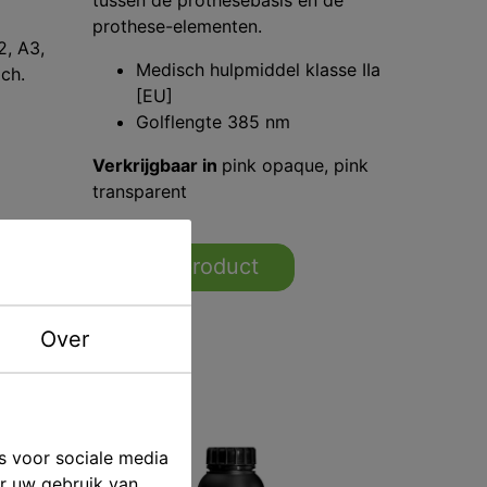
tussen de prothesebasis en de
g
prothese-elementen.
2, A3,
Medisch hulpmiddel klasse IIa
ach.
[EU]
Golflengte 385 nm
Verkrijgbaar in
pink opaque, pink
transparent
naar product
Over
s voor sociale media
er uw gebruik van