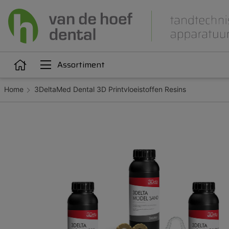
Assortiment
Home
3DeltaMed Dental 3D Printvloeistoffen Resins
Articulatie
Attachments
iëne
Dupliceren
Gieten
Kunststoffen
Legeringen
Orthodontie
Polijsten