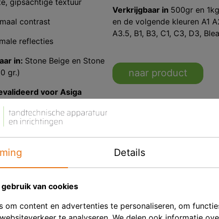
e, gipsachtige textuur
Verkrijgbaar in
500gr en 1k
imaal contrast
en de volgende kleuren A1 A
A3.5, B1, B3, C1, C3, D3, Ble
male reflecties
aar in:
Stone Beige en Stone
naar product
0 gr.)
evalideerd voor Asiga
& Asiga cure
 product
ming
Details
gebruik van cookies
 om content en advertenties te personaliseren, om functie
websiteverkeer te analyseren. We delen ook informatie ov