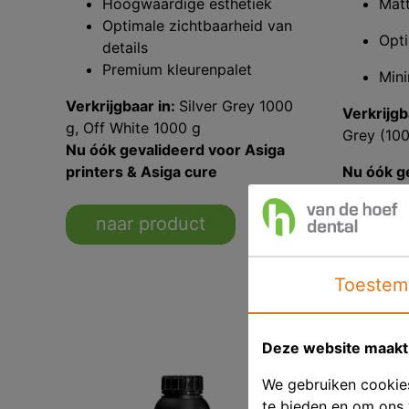
Hoogwaardige esthetiek
Matt
Optimale zichtbaarheid van
Opt
details
Premium kleurenpalet
Mini
Verkrijgbaar in:
Silver Grey 1000
Verkrijgb
g, Off White 1000 g
Grey (100
Nu óók gevalideerd voor Asiga
printers & Asiga cure
Nu óók g
printers 
naar product
naar
Toestem
Deze website maakt 
We gebruiken cookies
te bieden en om ons 