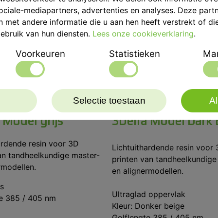
ociale-mediapartners, advertenties en analyses. Deze part
met andere informatie die u aan hen heeft verstrekt of di
ebruik van hun diensten.
Lees onze cookieverklaring
.
Voorkeuren
Statistieken
Mar
Selectie toestaan
Al
 Model grijs
3Delta Model Dark
ardende resin voor 3D
Lichtuithardende resin voor
an tandheelkundige master-
printen van tandheelkundige
rmodellen.
en alignermodellen.
js
Ultraglad oppervlak
te 385 / 405 nm
Kleur: Donker beige
Golflengte 385 / 405 nm