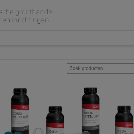
Beet- en lepelplaten
CAD CAM / 3D Dig
Gips en inbedmassa
Implantologie
Meubilair en inrichting
Modelleren en wa
Prothese
Roterend