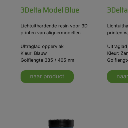
3Delta Model Blue
3Delt
Lichtuithardende resin voor 3D
Lichtuith
printen van alignermodellen.
printen v
Ultraglad oppervlak
Ultraglad
Kleur: Blauw
Kleur: Za
Golflengte 385 / 405 nm
Golfleng
naar product
naar