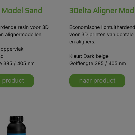
a Model Sand
3Delta Aligner Mod
ardende resin voor 3D
Economische lichtuithardend
an alignermodellen.
voor 3D printen van dentale
en aligners.
 oppervlak
nd
Kleur: Dark beige
te 385 / 405 nm
Golflengte 385 / 405 nm
 product
naar product