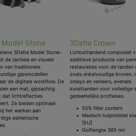
a Model Stone
3Delta Crown
atieve 3Delta Model Stone-
Lichtuithardend composiet 
alt de tactiele en visuele
additieve productie van pe
 van traditionele
restauraties voor de tanden 
kundige gipsmodellen
zoals enkelvoudige kronen, i
aar de digitale workflow. De
onlays en veneers, evenals
eden een mat, gipsachtig
kunsttanden voor volledige 
 dat lichtreflecties
gedeeltelijke protheses.
eert. Ze bieden optimaal
50% filler content
bij het werken aan
Medisch hulpmiddel kla
dige esthetische
[EU]
es.
Golflengte 385 nm