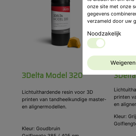
onze site met onze s
gegevens combineren 
verzameld door uw g
Noodzakelijk
Weigeren
3Delta Model 320
3Delta
Lichtuith
Lichtuithardende resin voor 3D
printen v
printen van tandheelkundige master-
en aligne
en alignermodellen.
Kleur: Gri
Golfleng
Kleur: Goudbruin
Golflengte 385 / 405 nm