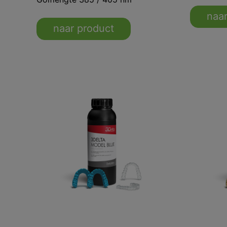
naar
naar product