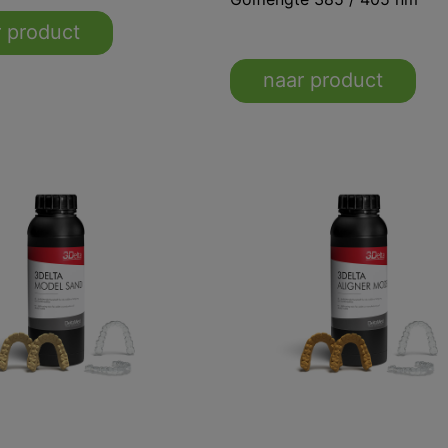
 product
naar product