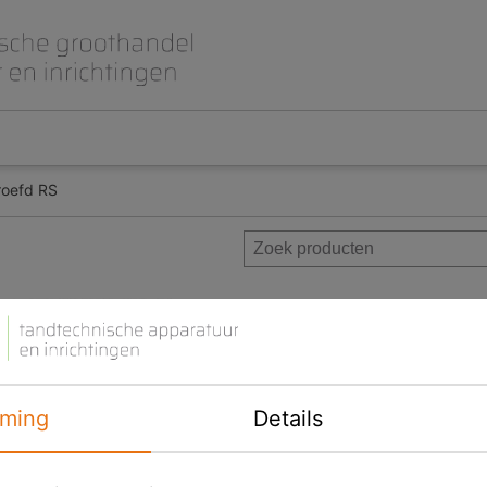
roefd RS
Beet- en lepelplaten
CAD CAM / 3D Dig
Gips en inbedmassa
Implantologie
Meubilair en inrichting
Modelleren en wa
Prothese
Roterend
Carl Martin 
Aanbieding
Product ID
ming
Details
Voorraad