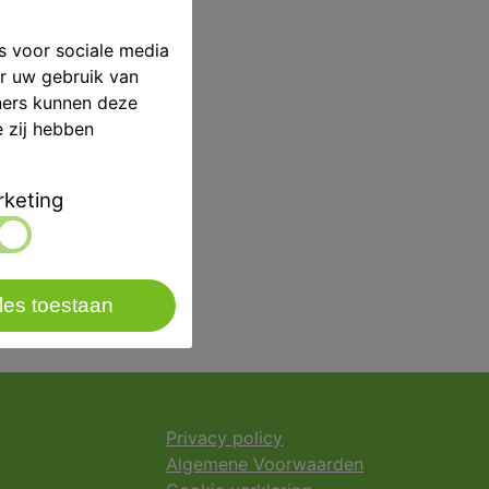
s voor sociale media
er uw gebruik van
p/st
ners kunnen deze
e zij hebben
Carl Martin
keting
les toestaan
Privacy policy
Algemene Voorwaarden