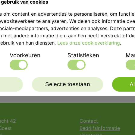
gebruik van cookies
 om content en advertenties te personaliseren, om functie
websiteverkeer te analyseren. We delen ook informatie ov
Eenheid
ociale-mediapartners, advertenties en analyses. Deze part
met andere informatie die u aan hen heeft verstrekt of di
Merk
ebruik van hun diensten.
Lees onze cookieverklaring
.
Voorkeuren
Statistieken
Mar
Selectie toestaan
Al
acht 42
Contact
Soest
Bedrijfsinformatie