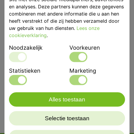
en analyses. Deze partners kunnen deze gegevens
combineren met andere informatie die u aan hen
heeft verstrekt of die zij hebben verzameld door
Eenheid
p/st
uw gebruik van hun diensten.
Lees onze
cookieverklaring
.
Merk
ASA Dental
Noodzakelijk
Voorkeuren
Productbeschrijving
Dentaal Instrument van Asa
Statistieken
Marketing
Metalen spatel voor kunststof. Lengte 18,5cm.
Alles toestaan
Selectie toestaan