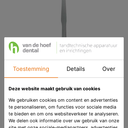
Toestemming
Details
Over
Deze website maakt gebruik van cookies
ASA Spatel Pasta Metaal Star 18,5cm
We gebruiken cookies om content en advertenties
te personaliseren, om functies voor sociale media
Product ID
ASA 5400-3
te bieden en om ons websiteverkeer te analyseren.
We delen ook informatie over uw gebruik van onze
Voorraad
Op voorraad
site met onze sociale-mediapartners, advertenties