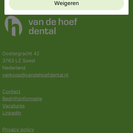
Weigeren
Oostergracht 42
3763 LZ Soest
Nederland
verkoop@vandehoefdental.nl
Contact
Bedrijfsinformatie
Vacatures
LinkedIn
Privacy policy