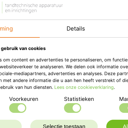
Eenheid
Merk
ming
Details
Productbeschrij
gebruik van cookies
Dentaal Instrument van 
 om content en advertenties te personaliseren, om functie
Metalen flexibele spate
websiteverkeer te analyseren. We delen ook informatie ov
20,5cm.
ociale-mediapartners, advertenties en analyses. Deze part
met andere informatie die u aan hen heeft verstrekt of di
ebruik van hun diensten.
Lees onze cookieverklaring
.
Voorkeuren
Statistieken
Mar
Selectie toestaan
Al