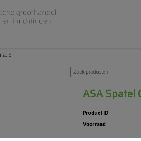
l 20,5
Beet- en lepelplaten
CAD CAM / 3D Dig
Gips en inbedmassa
Implantologie
Meubilair en inrichting
Modelleren en wa
Prothese
Roterend
ASA Spatel G
Product ID
Voorraad