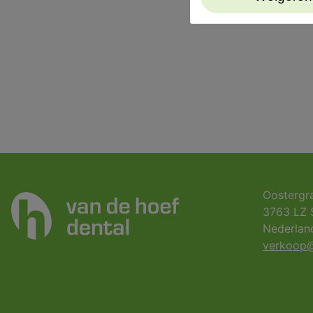
Oostergr
3763 LZ 
Nederlan
verkoop@