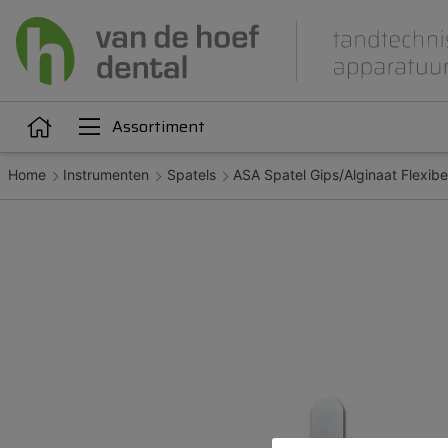
Assortiment
Home
Instrumenten
Spatels
ASA Spatel Gips/Alginaat Flexibe
Articulatie
Attachments
iëne
Dupliceren
Gieten
Kunststoffen
Legeringen
Orthodontie
Polijsten