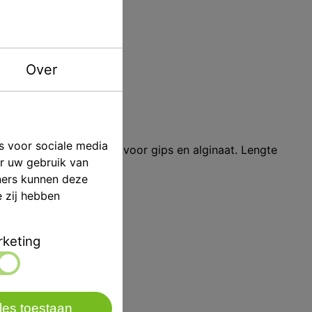
p/st
ASA Dental
Over
ving
Asa
s voor sociale media
l met houten handgreep voor gips en alginaat. Lengte
er uw gebruik van
ners kunnen deze
e zij hebben
keting
les toestaan