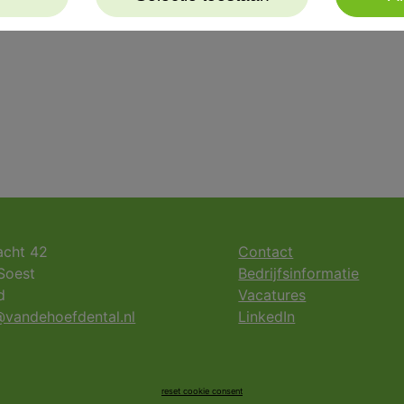
acht 42
Contact
Soest
Bedrijfsinformatie
d
Vacatures
vandehoefdental.nl
LinkedIn
reset cookie consent