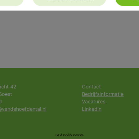
acht 42
Contact
Soest
Bedrijfsinformatie
d
Vacatures
vandehoefdental.nl
LinkedIn
reset cookie consent