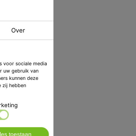
p/st
ASA Dental
Over
ving
Asa
s voor sociale media
e kop. Figuur 1
er uw gebruik van
ners kunnen deze
e zij hebben
keting
les toestaan