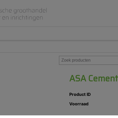
Beet- en lepelplaten
CAD CAM / 3D Dig
Gips en inbedmassa
Implantologie
Meubilair en inrichting
Modelleren en wa
Prothese
Roterend
ASA Cement
Product ID
Voorraad