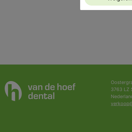
Oostergr
3763 LZ 
Nederlan
verkoop@