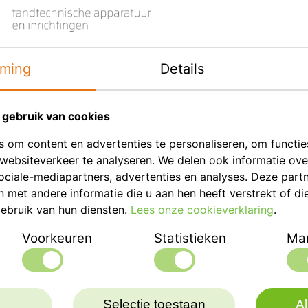
Eenheid
Merk
ming
Details
Productbeschrij
gebruik van cookies
Dentaal Instrument van 
 om content en advertenties te personaliseren, om functie
Cement spatel met spits
websiteverkeer te analyseren. We delen ook informatie ov
ociale-mediapartners, advertenties en analyses. Deze part
met andere informatie die u aan hen heeft verstrekt of di
ebruik van hun diensten.
Lees onze cookieverklaring
.
Voorkeuren
Statistieken
Mar
Selectie toestaan
Al