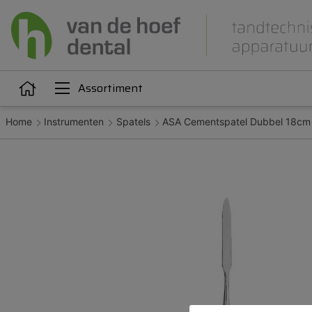
Assortiment
Home
Instrumenten
Spatels
ASA Cementspatel Dubbel 18cm
Articulatie
Attachments
iëne
Dupliceren
Gieten
Kunststoffen
Legeringen
Orthodontie
Polijsten