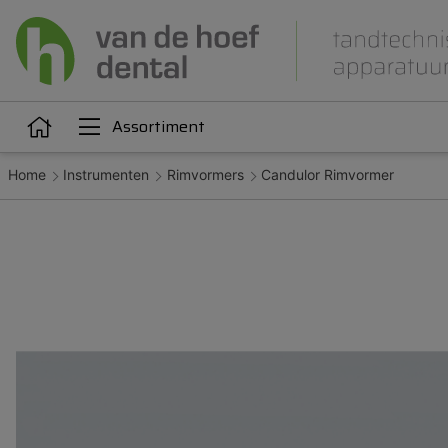
Assortiment
Home
Instrumenten
Rimvormers
Candulor Rimvormer
Articulatie
Attachments
iëne
Dupliceren
Gieten
Kunststoffen
Legeringen
Orthodontie
Polijsten