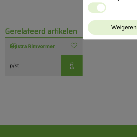
Weigeren
Gerelateerd artikelen
Mestra Rimvormer
p/st