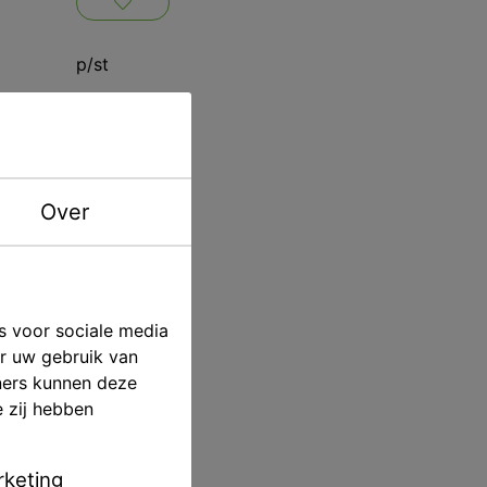
p/st
Candulor
Over
s voor sociale media
er uw gebruik van
ners kunnen deze
e zij hebben
keting