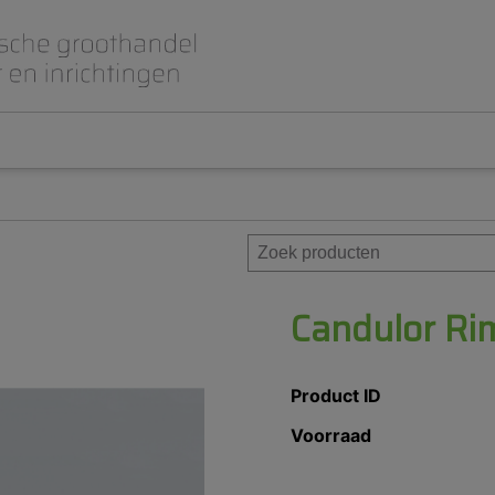
Beet- en lepelplaten
CAD CAM / 3D Dig
Gips en inbedmassa
Implantologie
Meubilair en inrichting
Modelleren en wa
Prothese
Roterend
Candulor Ri
Product ID
Voorraad