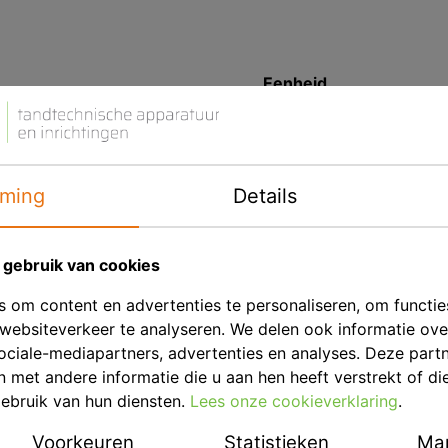
Eenheid
Merk
Productbeschrij
ming
Details
lay:art evo
is een ultra
keramiek.
Dankzij de chemische sa
gebruik van cookies
specifieke verwerking 
 om content en advertenties te personaliseren, om functie
nabootsen die typisch 
websiteverkeer te analyseren. We delen ook informatie ov
deze beide aspecten de 
ociale-mediapartners, advertenties en analyses. Deze part
natuurlijke haren onders
met andere informatie die u aan hen heeft verstrekt of di
ongelooflijke tandheelku
ebruik van hun diensten.
Lees onze cookieverklaring
.
Voordelen
Voorkeuren
Statistieken
Mar