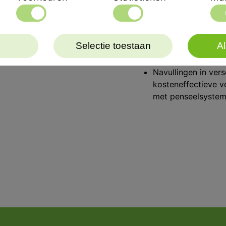
Opmerkelijke duurz
Optimaal vochtbehe
vezels.
Selectie toestaan
Al
Ideale verwerking 
lagen dankzij de fij
Navullingen in ver
kosteneffectieve v
met penseelsystem