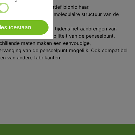
aamheid dankzij innovatief bionic haar.
er dankzij de speciale moleculaire structuur van de
les toestaan
van keramische massa's tijdens het aanbrengen van
nheid, elasticiteit en stabiliteit van de penseelpunt.
schillende maten maken een eenvoudige,
ervanging van de penseelpunt mogelijk. Ook compatibel
en van andere fabrikanten.