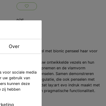
p/st
Renfert
ving
Over
moderne premium penseel met bionic penseel haar voor
menstelling van de nieuw ontwikkelde vezels en hun
kunnen de haren vocht opnemen en de vlamvorm
s voor sociale media
is voor hoogwaardige penselen. Samen demonstreren
er uw gebruik van
karakteristieke vochtregulatie, die ook penselen met
ners kunnen deze
cheidt. Het resultaat is dat lay:art evo indruk maakt met
e zij hebben
ndige productdetails en pragmatische functionaliteit.
keting