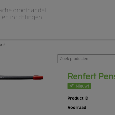
at 2
Beet- en lepelplaten
CAD CAM / 3D Dig
Gips en inbedmassa
Implantologie
Meubilair en inrichting
Modelleren en wa
Prothese
Roterend
Renfert Pens
Nieuw!
Product ID
Voorraad