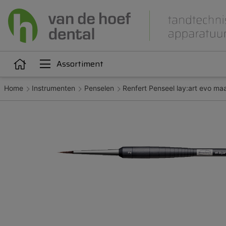
Assortiment
Home
Instrumenten
Penselen
Renfert Penseel lay:art evo ma
Articulatie
Attachments
iëne
Dupliceren
Gieten
Kunststoffen
Legeringen
Orthodontie
Polijsten