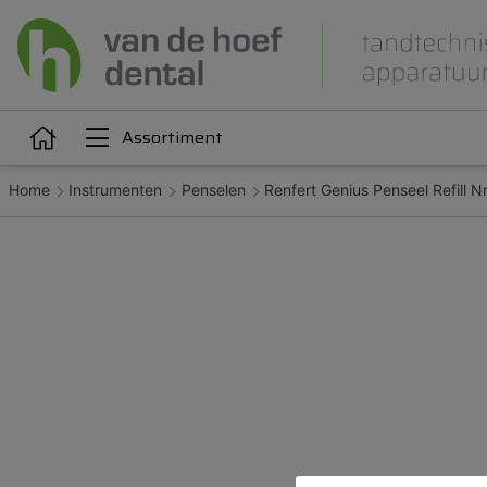
Assortiment
Home
Instrumenten
Penselen
Renfert Genius Penseel Refill N
Articulatie
Attachments
iëne
Dupliceren
Gieten
Kunststoffen
Legeringen
Orthodontie
Polijsten