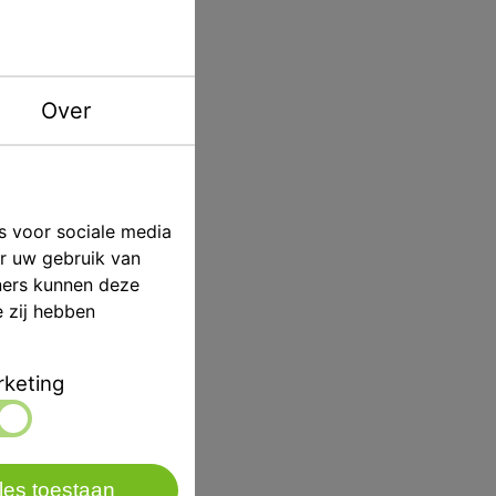
2st
Renfert
Over
s voor sociale media
er uw gebruik van
ners kunnen deze
e zij hebben
keting
les toestaan