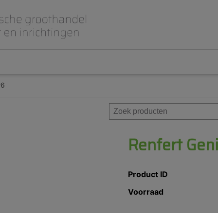
r6
Beet- en lepelplaten
CAD CAM / 3D Dig
Gips en inbedmassa
Implantologie
Meubilair en inrichting
Modelleren en wa
Prothese
Roterend
Renfert Geni
Product ID
Voorraad