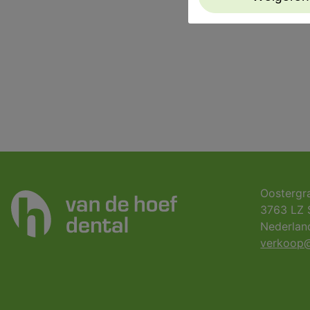
Oostergr
3763 LZ 
Nederlan
verkoop@