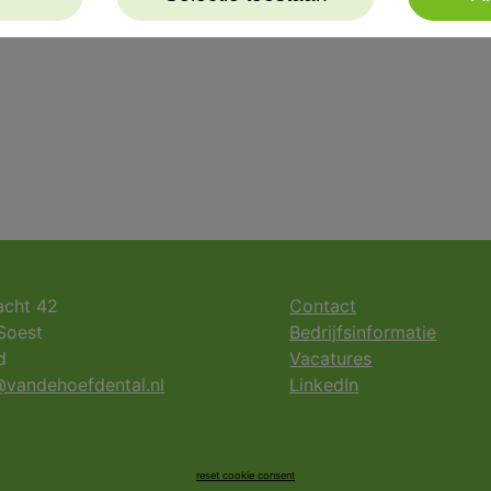
acht 42
Contact
Soest
Bedrijfsinformatie
d
Vacatures
vandehoefdental.nl
LinkedIn
reset cookie consent