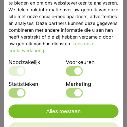
te bieden en om ons websiteverkeer te analyseren.
Voorraad
Op voorraad
We delen ook informatie over uw gebruik van onze
site met onze sociale-mediapartners, advertenties
en analyses. Deze partners kunnen deze gegevens
combineren met andere informatie die u aan hen
Eenheid
25st
heeft verstrekt of die zij hebben verzameld door
uw gebruik van hun diensten.
Lees onze
Merk
Kulzer
cookieverklaring
.
Productinformatie
www.kulzer.nl
Noodzakelijk
Voorkeuren
Productbeschrijving
Heraeus Kulzer Signum Composiet Accessoires
Statistieken
Marketing
Heraeus Kulzer penseelkop voor aanbrengen van
composiet.
Alles toestaan