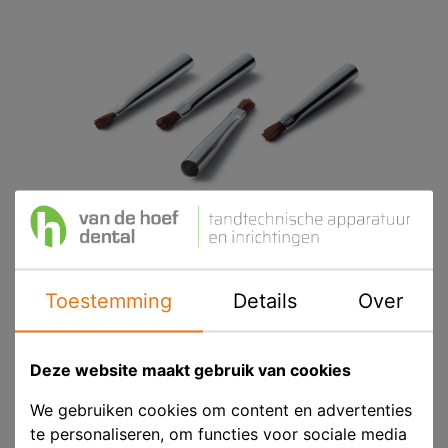
Toestemming
Details
Over
Kulzer Signum Opaak F Penseelkop
Deze website maakt gebruik van cookies
Product ID
HER 64711887
We gebruiken cookies om content en advertenties
EAN
4562190694484
te personaliseren, om functies voor sociale media