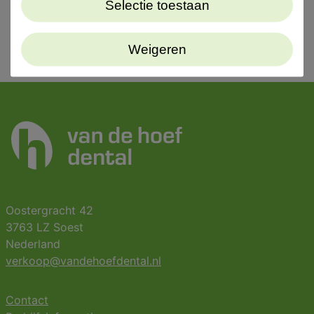
Selectie toestaan
Weigeren
Oostergracht 42
3763 LZ Soest
Nederland
verkoop@vandehoefdental.nl
Contact