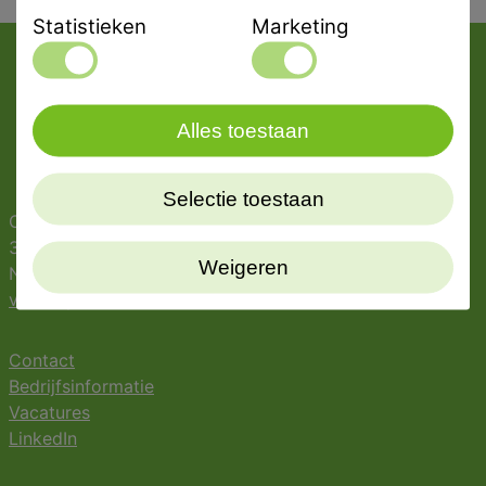
Statistieken
Marketing
Alles toestaan
Selectie toestaan
Oostergracht 42
3763 LZ Soest
Weigeren
Nederland
verkoop@vandehoefdental.nl
Contact
Bedrijfsinformatie
Vacatures
LinkedIn