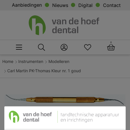
Aanbiedingen
Nieuws
Digital
Contact
0
Home
Instrumenten
Modelleren
Carl Martin PK-Thomas Kleur nr. 1 goud
Carl Martin PK-Thomas Kleur nr. 1 goud
Aanbieding