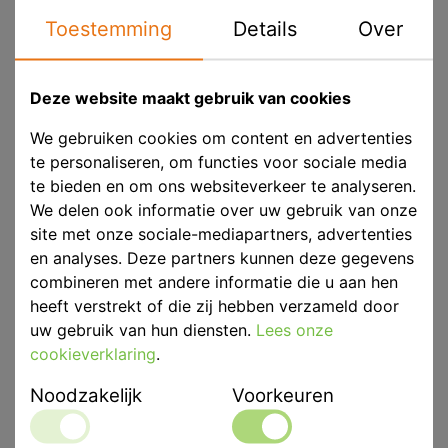
Toestemming
Details
Over
Product ID
CAR 1066/1
Voorraad
Niet voorradig
Deze website maakt gebruik van cookies
We gebruiken cookies om content en advertenties
te personaliseren, om functies voor sociale media
te bieden en om ons websiteverkeer te analyseren.
Eenheid
p/st
We delen ook informatie over uw gebruik van onze
Kleur
Goud
site met onze sociale-mediapartners, advertenties
en analyses. Deze partners kunnen deze gegevens
Merk
Carl Martin
combineren met andere informatie die u aan hen
heeft verstrekt of die zij hebben verzameld door
uw gebruik van hun diensten.
Lees onze
cookieverklaring
.
Noodzakelijk
Voorkeuren