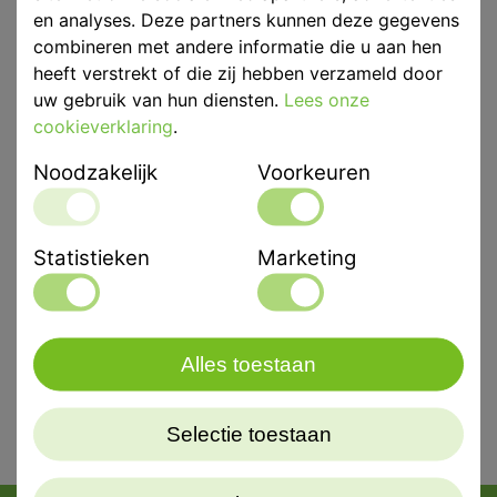
en analyses. Deze partners kunnen deze gegevens
combineren met andere informatie die u aan hen
Eenheid
p/st
heeft verstrekt of die zij hebben verzameld door
uw gebruik van hun diensten.
Lees onze
Merk
Clan Dental Products
cookieverklaring
.
Noodzakelijk
Voorkeuren
Productbeschrijving
Accessoire voor Clan Afdruklepels
Statistieken
Marketing
Clan maat passer voor de onbetande kaak.
Alles toestaan
Selectie toestaan