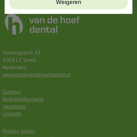
Weigeren
Oostergracht 42
3763 LZ Soest
Nederland
verkoop@vandehoefdental.nl
Contact
Bedrijfsinformatie
Vacatures
LinkedIn
Privacy policy