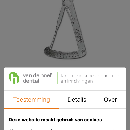
ASA Diktemeter Voor Was Iwanson
Toestemming
Details
Over
Product ID
ASA 2550-1
Deze website maakt gebruik van cookies
Voorraad
Op voorraad