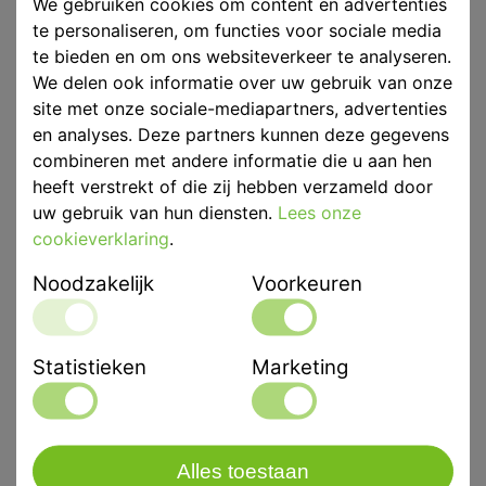
We gebruiken cookies om content en advertenties
te personaliseren, om functies voor sociale media
te bieden en om ons websiteverkeer te analyseren.
We delen ook informatie over uw gebruik van onze
Eenheid
p/st
site met onze sociale-mediapartners, advertenties
en analyses. Deze partners kunnen deze gegevens
Merk
ASA Dental
combineren met andere informatie die u aan hen
heeft verstrekt of die zij hebben verzameld door
Productbeschrijving
uw gebruik van hun diensten.
Lees onze
Dentaal Instrument van Asa
cookieverklaring
.
Noodzakelijk
Voorkeuren
Diktemeter voor was. Meetbereik 1-10mm
Gerelateerd artikelen
Statistieken
Marketing
ASA Diktemeter Voor
Metaal Iwanson
Alles toestaan