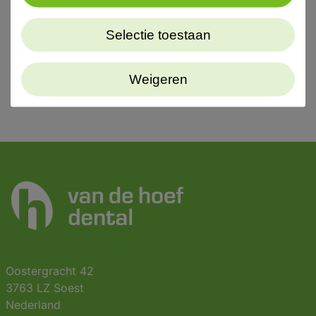
p/st
Selectie toestaan
Weigeren
Oostergracht 42
3763 LZ Soest
Nederland