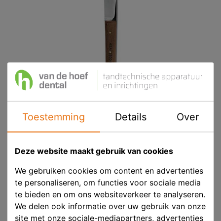
Toestemming
Details
Over
ASA Gipsmes 17cm
Deze website maakt gebruik van cookies
We gebruiken cookies om content en advertenties
Product ID
ASA 5300-1
te personaliseren, om functies voor sociale media
te bieden en om ons websiteverkeer te analyseren.
Voorraad
Op voorraad
We delen ook informatie over uw gebruik van onze
site met onze sociale-mediapartners, advertenties