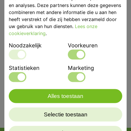
en analyses. Deze partners kunnen deze gegevens
combineren met andere informatie die u aan hen
Eenheid
p/st
heeft verstrekt of die zij hebben verzameld door
uw gebruik van hun diensten.
Lees onze
Merk
ASA Dental
cookieverklaring
.
Noodzakelijk
Voorkeuren
Productbeschrijving
Dentaal Instrument van Asa
Wasmes met houten handgreep en grote lepel. Lengte
Statistieken
Marketing
17cm.
Alles toestaan
Selectie toestaan