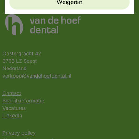
Weigeren
Oostergracht 42
3763 LZ Soest
Nederland
verkoop@vandehoefdental.nl
Contact
Bedrijfsinformatie
Vacatures
LinkedIn
Privacy policy