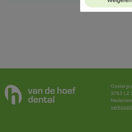
Weigeren
Oostergr
3763 LZ 
Nederlan
verkoop@