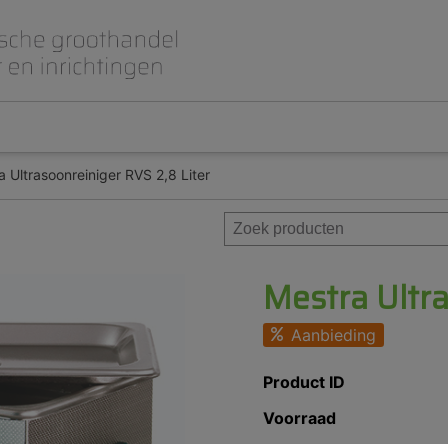
 Ultrasoonreiniger RVS 2,8 Liter
Beet- en lepelplaten
CAD CAM / 3D Dig
Gips en inbedmassa
Implantologie
Meubilair en inrichting
Modelleren en wa
Prothese
Roterend
Mestra Ultra
Aanbieding
Product ID
Voorraad