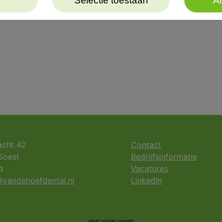
Selectie toestaan
Al
acht 42
Contact
Soest
Bedrijfsinformatie
d
Vacatures
vandehoefdental.nl
LinkedIn
reset cookie consent