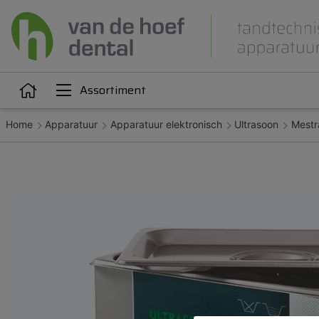
Assortiment
Home
Apparatuur
Apparatuur elektronisch
Ultrasoon
Mestra
Articulatie
Attachments
iëne
Dupliceren
Gieten
Kunststoffen
Legeringen
Orthodontie
Polijsten