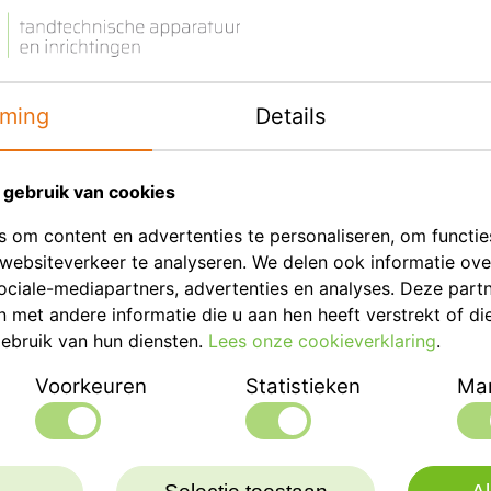
Afmetingen
ming
Details
Eenheid
Merk
gebruik van cookies
Productbeschrij
 om content en advertenties te personaliseren, om functie
websiteverkeer te analyseren. We delen ook informatie ov
Geschikt voor het reinig
ociale-mediapartners, advertenties en analyses. Deze part
DLP vloeistofprinters zo
met andere informatie die u aan hen heeft verstrekt of di
ebruik van hun diensten.
Lees onze cookieverklaring
.
Ruim bad met ruimte vo
- Vervaardigd uit roestvr
Voorkeuren
Statistieken
Mar
- Digitale tijdcontrole, 
- Er zit een afvoer aan d
- Timer van 1 tot 100 mi
- Temperatuur instelbaar