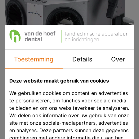
Toestemming
Details
Over
REITEL SANDUBLAST Zandstraler
Deze website maakt gebruik van cookies
We gebruiken cookies om content en advertenties
Product ID
RE 14604000
te personaliseren, om functies voor sociale media
te bieden en om ons websiteverkeer te analyseren.
Voorraad
Prijs op aanvraag
We delen ook informatie over uw gebruik van onze
site met onze sociale-mediapartners, advertenties
en analyses. Deze partners kunnen deze gegevens
combineren met andere informatie die u aan hen