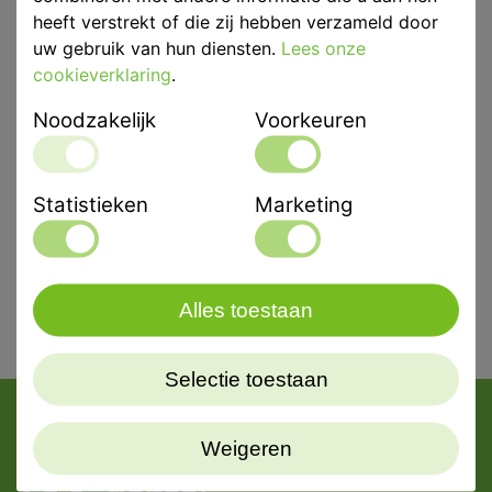
Eenheid
p/st
heeft verstrekt of die zij hebben verzameld door
uw gebruik van hun diensten.
Lees onze
Merk
Reitel Feinwerktechnik
cookieverklaring
.
Noodzakelijk
Voorkeuren
Productbeschrijving
Recycling zandstraler, RVS behuizing
Statistieken
Marketing
Alles toestaan
Selectie toestaan
Weigeren