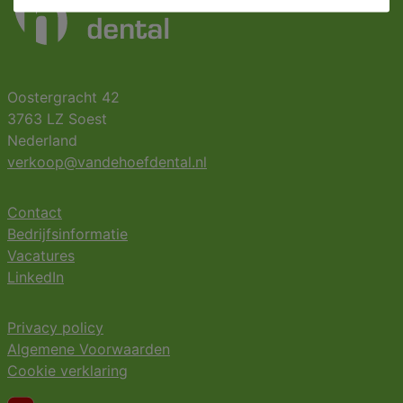
Oostergracht 42
3763 LZ Soest
Nederland
verkoop@vandehoefdental.nl
Contact
Bedrijfsinformatie
Vacatures
LinkedIn
Privacy policy
Algemene Voorwaarden
Cookie verklaring