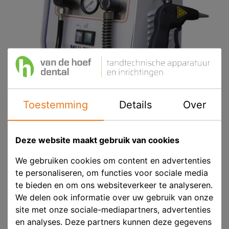
Toestemming
Details
Over
Deze website maakt gebruik van cookies
We gebruiken cookies om content en advertenties
Effegi Brega Multivap Stoomreiniger
te personaliseren, om functies voor sociale media
te bieden en om ons websiteverkeer te analyseren.
We delen ook informatie over uw gebruik van onze
Product ID
EB 200062
site met onze sociale-mediapartners, advertenties
Voorraad
Prijs op aanvraag
en analyses. Deze partners kunnen deze gegevens