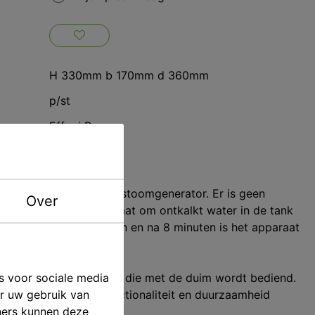
H 330mm b 170mm d 360mm
p/st
Effegi Brega
ving
achtige en praktische stoomgenerator. Er is geen
Over
eiding nodig. Het volstaat om ontkalkt water in de tank
et stopcontact te steken en na 8 minuten is het apparaat
s voor sociale media
ool met knopbediening die met de duim wordt bediend.
er uw gebruik van
tie van stevigheid, functionaliteit en duurzaamheid
ners kunnen deze