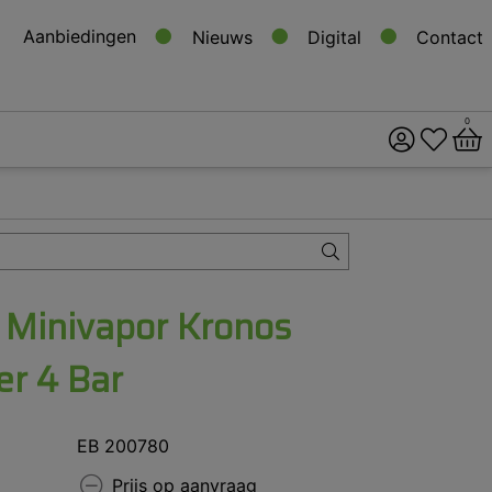
Aanbiedingen
Nieuws
Digital
Contact
0
ital
s
a Minivapor Kronos
er 4 Bar
EB 200780
Prijs op aanvraag