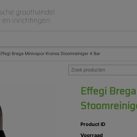
Effegi Brega Minivapor Kronos Stoomreiniger 4 Bar
Beet- en lepelplaten
CAD CAM / 3D Dig
Gips en inbedmassa
Implantologie
Meubilair en inrichting
Modelleren en wa
Prothese
Roterend
Effegi Breg
Stoomreinig
Product ID
Voorraad