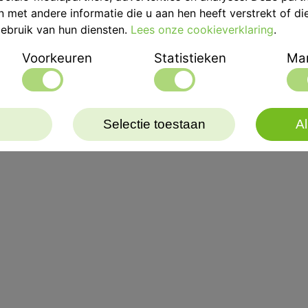
met andere informatie die u aan hen heeft verstrekt of di
ebruik van hun diensten.
Lees onze cookieverklaring
.
Belangrijkste kenmerke
Voorkeuren
Statistieken
Mar
- AISI 316 L. roestvrijsta
- Onafhankelijke tank, k
- Mogelijkheid om de tan
- Handig, functioneel en
Selectie toestaan
Al