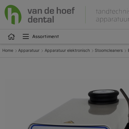
Assortiment
Home
Apparatuur
Apparatuur elektronisch
Stoomcleaners
Articulatie
Attachments
iëne
Dupliceren
Gieten
Kunststoffen
Legeringen
Orthodontie
Polijsten