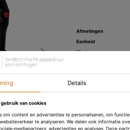
Afmetingen
Eenheid
Merk
Productbeschrij
Draagbare, compacte, kr
ming
Details
aansluiting op de waterl
te doen, de stekker in h
klaar voor gebruik.
gebruik van cookies
 om content en advertenties te personaliseren, om functie
Nieuw ergonomisch pist
websiteverkeer te analyseren. We delen ook informatie ov
Een product dat de tradi
ociale-mediapartners, advertenties en analyses. Deze part
respecteert.