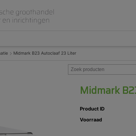
satie
Midmark B23 Autoclaaf 23 Liter
Beet- en lepelplaten
CAD CAM / 3D Dig
Gips en inbedmassa
Implantologie
Meubilair en inrichting
Modelleren en wa
Prothese
Roterend
Midmark B23
Product ID
Voorraad