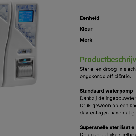
Eenheid
Kleur
Merk
Productbeschrij
Steriel en droog in sle
ongekende efficiëntie.
Standaard waterpomp
Dankzij de ingebouwde 
Druk gewoon op een knop
daarentegen handmatig o
Supersnelle sterilisatie
De ongelooflijke snelhei