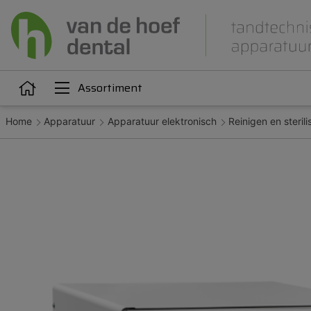
Assortiment
Home
Apparatuur
Apparatuur elektronisch
Reinigen en sterili
Articulatie
Attachments
iëne
Dupliceren
Gieten
Kunststoffen
Legeringen
Orthodontie
Polijsten