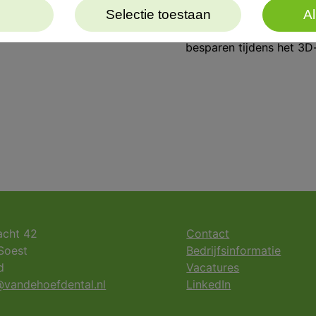
praktisch en gebruiksvri
Selectie toestaan
Al
een gootsteen en sluit 
besparen tijdens het 3D
acht 42
Contact
Soest
Bedrijfsinformatie
d
Vacatures
vandehoefdental.nl
LinkedIn