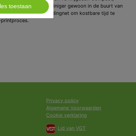
endelijk: installeer de reiniger gewoon in de buurt van
les toestaan
hem aan op het waterleidingnet om kostbare tijd te
-printproces.
Privacy policy
Algemene Voorwaarden
Cookie verklaring
Lid van VGT