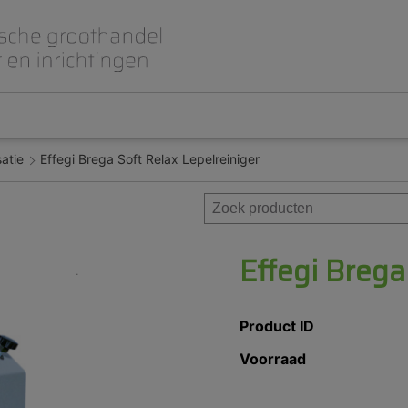
satie
Effegi Brega Soft Relax Lepelreiniger
Beet- en lepelplaten
CAD CAM / 3D Dig
Gips en inbedmassa
Implantologie
Meubilair en inrichting
Modelleren en wa
Prothese
Roterend
Effegi Brega
Product ID
Voorraad