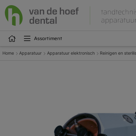
Assortiment
Home
Apparatuur
Apparatuur elektronisch
Reinigen en sterili
Articulatie
Attachments
iëne
Dupliceren
Gieten
Kunststoffen
Legeringen
Orthodontie
Polijsten