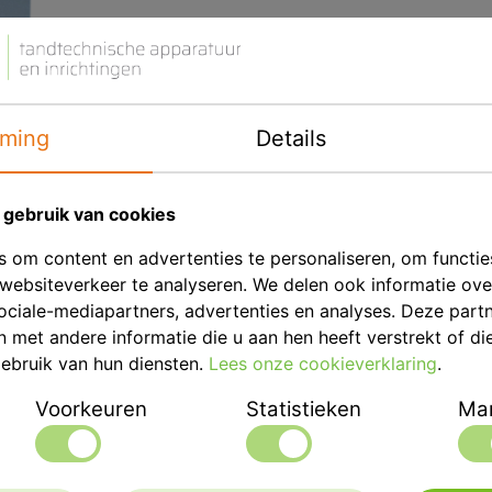
Afmetingen
Eenheid
ming
Details
Merk
Productbeschrij
gebruik van cookies
Effegi Brega Soft Relax
 om content en advertenties te personaliseren, om functie
websiteverkeer te analyseren. We delen ook informatie ov
SOFT-RELAX is een auto
ociale-mediapartners, advertenties en analyses. Deze part
structuren gemaakt met 
met andere informatie die u aan hen heeft verstrekt of di
Een zachte reiniger met
ebruik van hun diensten.
Lees onze cookieverklaring
.
bedrukte structuren rein
Voorkeuren
Statistieken
Mar
vervolgens klaar is voo
druk kunt kiezen om bo
schade te reinigen.
Voor kleinere component