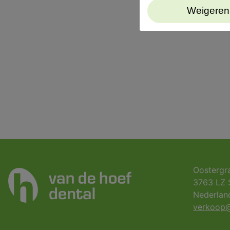
Weigeren
Oostergr
3763 LZ 
Nederlan
verkoop@