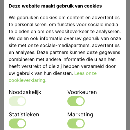
Product ID
EB 200520
Deze website maakt gebruik van cookies
Voorraad
Prijs op aanvraag
We gebruiken cookies om content en advertenties
te personaliseren, om functies voor sociale media
te bieden en om ons websiteverkeer te analyseren.
We delen ook informatie over uw gebruik van onze
site met onze sociale-mediapartners, advertenties
Afmetingen
570 x 475 x 520 mm
en analyses. Deze partners kunnen deze gegevens
Eenheid
p/st
combineren met andere informatie die u aan hen
heeft verstrekt of die zij hebben verzameld door
Merk
Effegi Brega
uw gebruik van hun diensten.
Lees onze
cookieverklaring
.
Productbeschrijving
Noodzakelijk
Voorkeuren
Effegi Brega Aurore Lepelreiniger t.b.v. max 20 Lepels
Met "Aurore" kunt u aan iets anders werken terwijl het
apparaat zorgt voor het reinigen van afdruklepels.
Statistieken
Marketing
Met een roterende mand en een krachtige straal koud
water verwijdert “Aurore” alginaat- en siliconenresten