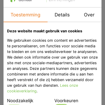
Voorraad
Prijs op aanvraag
Toestemming
Details
Over
Afmetingen
580 x 360 x440 mm
Deze website maakt gebruik van cookies
Eenheid
p/st
We gebruiken cookies om content en advertenties
te personaliseren, om functies voor sociale media
Merk
Dreve
te bieden en om ons websiteverkeer te analyseren.
Productinformatie
dreve.de/
We delen ook informatie over uw gebruik van onze
site met onze sociale-mediapartners, advertenties
Productbeschrijving
en analyses. Deze partners kunnen deze gegevens
combineren met andere informatie die u aan hen
Groot en robuust was uitspatapparaat waarin tot 6
heeft verstrekt of die zij hebben verzameld door
cuvetten passen.
uw gebruik van hun diensten.
Lees onze
roestvrij stalen behuizing
cookieverklaring
.
traploze temperatuur van 0-95 °C
Noodzakelijk
Voorkeuren
individueel instelbare spuittijd met 6 minuten