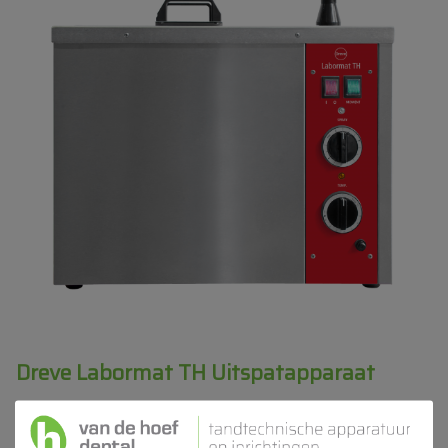
Dreve Labormat TH Uitspatapparaat
Product ID
DRE 3603N