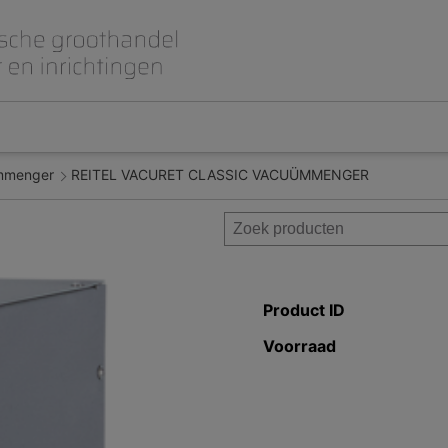
mmenger
REITEL VACURET CLASSIC VACUÜMMENGER
Beet- en lepelplaten
CAD CAM / 3D Dig
Gips en inbedmassa
Implantologie
Meubilair en inrichting
Modelleren en wa
Prothese
Roterend
Product ID
Voorraad