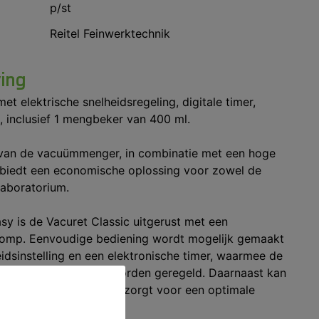
p/st
Reitel Feinwerktechnik
ving
 elektrische snelheidsregeling, digitale timer,
g, inclusief 1 mengbeker van 400 ml.
van de vacuümmenger, in combinatie met een hoge
, biedt een economische oplossing voor zowel de
 laboratorium.
asy is de Vacuret Classic uitgerust met een
mp. Eenvoudige bediening wordt mogelijk gemaakt
idsinstelling en een elektronische timer, waarmee de
onde nauwkeurig kan worden geregeld. Daarnaast kan
orden aangepast, wat zorgt voor een optimale
ikte materiaal.