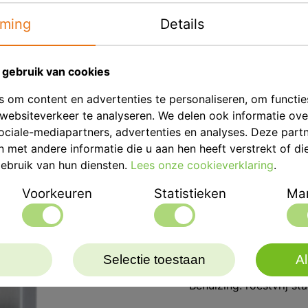
- Eenvoudig verwisselba
ming
Details
- Onderhoudsvrije vac
- Elektronische timer, 
- Variabele snelheid
gebruik van cookies
- Variabele vacuümintens
 om content en advertenties te personaliseren, om functie
- Menger wordt geleve
websiteverkeer te analyseren. We delen ook informatie ov
- Inclusief 400 ml meng
ociale-mediapartners, advertenties en analyses. Deze part
met andere informatie die u aan hen heeft verstrekt of di
Technische specificaties
ebruik van hun diensten.
Lees onze cookieverklaring
.
- Netspanning:230 V / 
- Stroomverbruik: 480 
Voorkeuren
Statistieken
Mar
- Afmetingen (hoogte/b
- Afmetingen incl. sta
- Gewicht: 8 kg / 15 kg 
- Snelheid: variabel 15
Selectie toestaan
Al
- Vacuüm: max. 93 %
- Behuizing: roestvrij sta