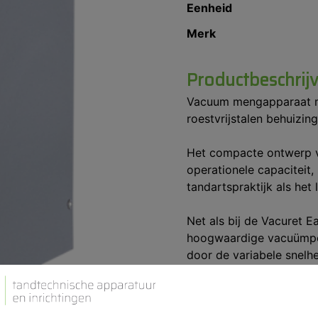
Eenheid
Merk
Productbeschrij
Vacuum mengapparaat met
roestvrijstalen behuizin
Het compacte ontwerp 
operationele capaciteit
tandartspraktijk als het
Net als bij de Vacuret E
hoogwaardige vacuümpo
door de variabele snelhe
mengtijd tot op de sec
ook het vacuümniveau w
afstemming op het gebru