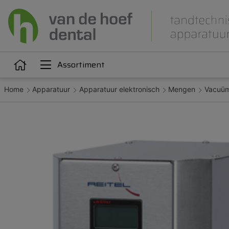
Assortiment
Home
Apparatuur
Apparatuur elektronisch
Mengen
Vacuü
Articulatie
Attachments
iëne
Dupliceren
Gieten
Kunststoffen
Legeringen
Orthodontie
Polijsten