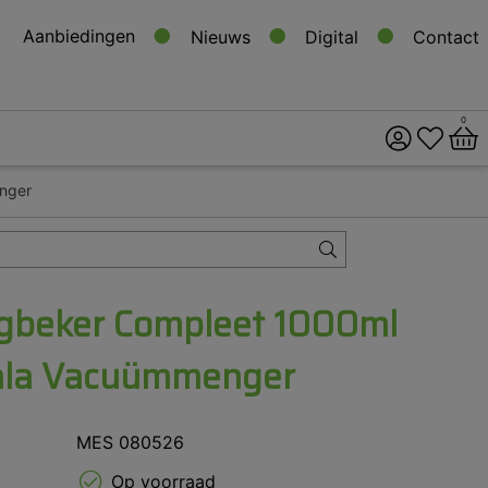
Aanbiedingen
Nieuws
Digital
Contact
0
enger
ital
s
gbeker Compleet 1000ml
Koala Vacuümmenger
MES 080526
Op voorraad