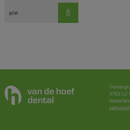
p/st
Oostergr
3763 LZ 
Nederlan
verkoop@