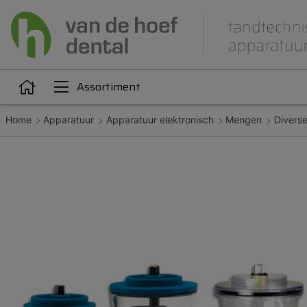
Assortiment
Home
Apparatuur
Apparatuur elektronisch
Mengen
Divers
Articulatie
Attachments
iëne
Dupliceren
Gieten
Kunststoffen
Legeringen
Orthodontie
Polijsten