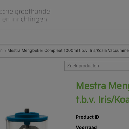
en
Mestra Mengbeker Compleet 1000ml t.b.v. Iris/Koala Vacuümm
Beet- en lepelplaten
CAD CAM / 3D Dig
Gips en inbedmassa
Implantologie
Meubilair en inrichting
Modelleren en wa
Prothese
Roterend
Mestra Men
t.b.v. Iris/
Product ID
Voorraad