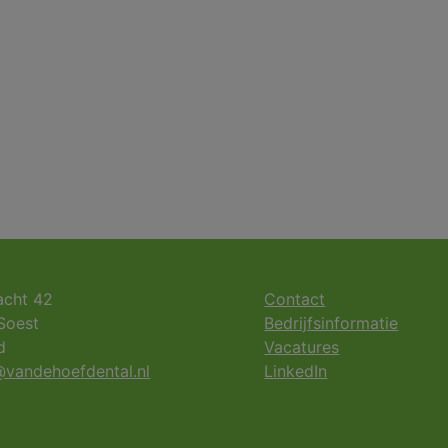
acht 42
Contact
Soest
Bedrijfsinformatie
d
Vacatures
vandehoefdental.nl
LinkedIn