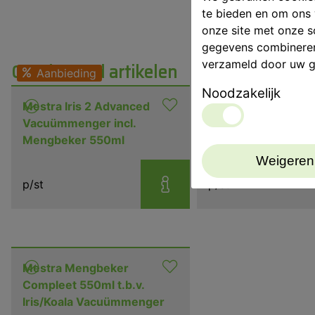
te bieden en om ons 
onze site met onze s
gegevens combineren 
verzameld door uw g
Gerelateerd artikelen
Aanbieding
Noodzakelijk
Mestra Iris 2 Advanced
Mestra Mengbeker
Vacuümmenger incl.
Compleet 1250ml t.
Mengbeker 550ml
Iris/Koala Vacuüm
Weigeren
p/st
p/st
Mestra Mengbeker
Compleet 550ml t.b.v.
Iris/Koala Vacuümmenger