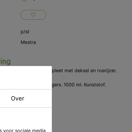
p/st
Mestra
ving
vacuum mengers. Compleet met deksel en roerijzer.
r Mestra vacuum mengers. 1000 ml. Kunststof.
Over
s voor sociale media