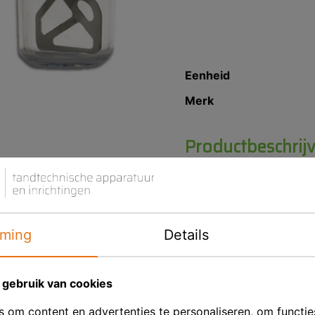
Eenheid
Merk
Productbeschrij
Mengbeker voor Mestra 
Mengbeker compleet voo
ming
Details
gebruik van cookies
 om content en advertenties te personaliseren, om functie