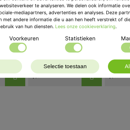
websiteverkeer te analyseren. We delen ook informatie ov
ociale-mediapartners, advertenties en analyses. Deze part
met andere informatie die u aan hen heeft verstrekt of di
ebruik van hun diensten.
Lees onze cookieverklaring
.
Voorkeuren
Statistieken
Mar
Mestra Koala
Mestra 
b.v.
Vacuümmenger incl. Beker
Compleet
menger
250ml en 550ml
Iris/Koa
Selectie toestaan
Al
p/st
p/st