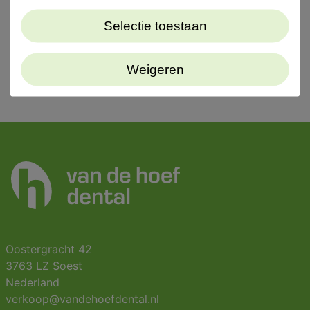
Selectie toestaan
Weigeren
Oostergracht 42
3763 LZ Soest
Nederland
verkoop@vandehoefdental.nl