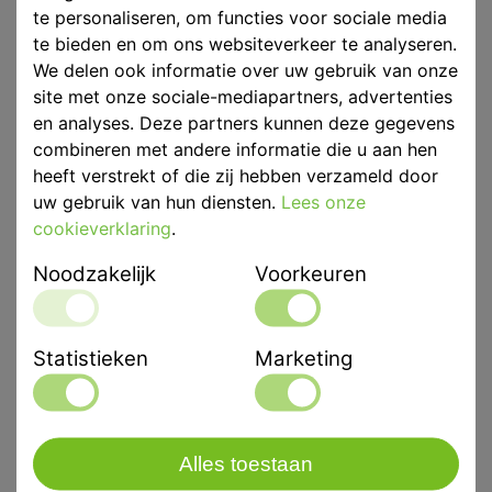
te personaliseren, om functies voor sociale media
te bieden en om ons websiteverkeer te analyseren.
We delen ook informatie over uw gebruik van onze
site met onze sociale-mediapartners, advertenties
Eenheid
p/st
en analyses. Deze partners kunnen deze gegevens
Merk
Cavex Holland
combineren met andere informatie die u aan hen
heeft verstrekt of die zij hebben verzameld door
uw gebruik van hun diensten.
Lees onze
Productbeschrijving
cookieverklaring
.
Perfect gemixed alginaatMengbeker ten behoeve van
Alginaat Mixer II.
Noodzakelijk
Voorkeuren
Gerelateerd artikelen
Statistieken
Marketing
Cavex Mengbeker
t.b.v. Alginaatmixer I
Alles toestaan
p/st