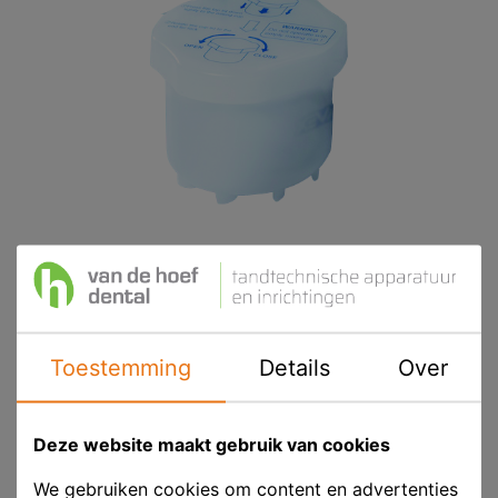
Toestemming
Details
Over
Cavex Mengbeker t.b.v. Alginaatmixer II
Product ID
CAV AT530
Deze website maakt gebruik van cookies
Voorraad
Op voorraad
We gebruiken cookies om content en advertenties