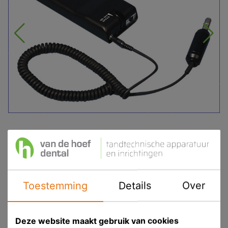
Hager & Werken Bravo Portabel II
draagbare techniekmotor
Product ID
HW 452102
Toestemming
Details
Over
Voorraad
Prijs op aanvraag
Deze website maakt gebruik van cookies