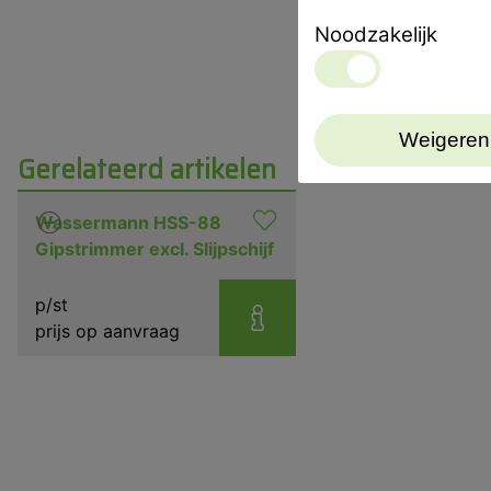
Noodzakelijk
Weigeren
Gerelateerd artikelen
Wassermann HSS-88
Gipstrimmer excl. Slijpschijf
p/st
prijs op aanvraag