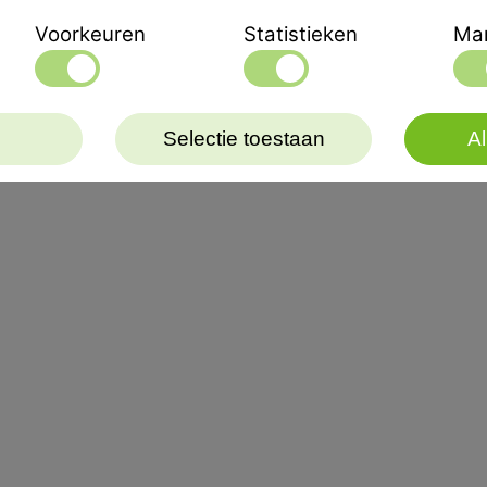
Groot werkraam van 10,
Voorkeuren
Statistieken
Mar
Watertoevoer geregeld 
Inclusief Korundschijf.
Selectie toestaan
Al