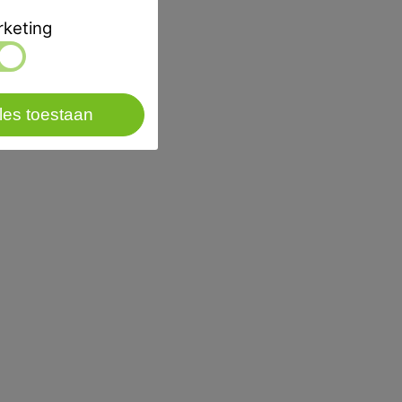
5 bij 14,5mm.
keting
door magneetventiel.
les toestaan