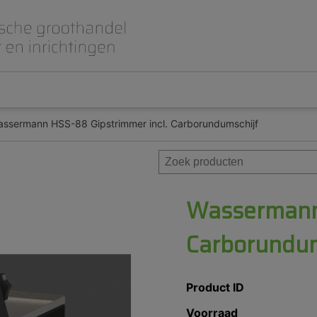
ssermann HSS-88 Gipstrimmer incl. Carborundumschijf
Beet- en lepelplaten
CAD CAM / 3D Dig
Gips en inbedmassa
Implantologie
Meubilair en inrichting
Modelleren en wa
Prothese
Roterend
Wassermann 
Carborundum
Product ID
Voorraad