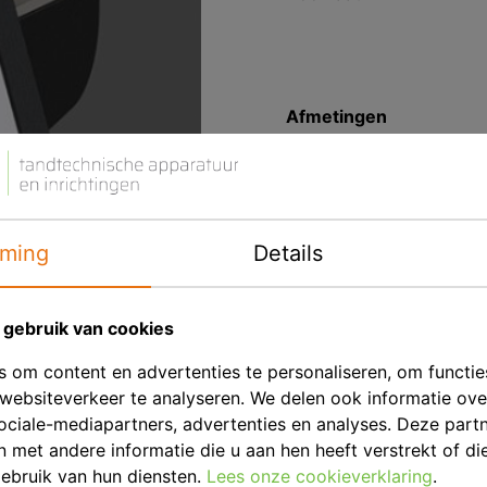
Afmetingen
Eenheid
Merk
ming
Details
Productbeschrij
De HSS-88 is niet voor
zijn effciciente motor 
gebruik van cookies
slijpsnelheid gegarandee
 om content en advertenties te personaliseren, om functie
hoge Duitse kwaliteit.
websiteverkeer te analyseren. We delen ook informatie ov
ociale-mediapartners, advertenties en analyses. Deze part
Veelzijdig.
met andere informatie die u aan hen heeft verstrekt of di
Spatwaterdichte motor,
ebruik van hun diensten.
Lees onze cookieverklaring
.
1000 Watt.