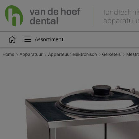
Assortiment
Home
Apparatuur
Apparatuur elektronisch
Gelketels
Mestra
Articulatie
Attachments
iëne
Dupliceren
Gieten
Kunststoffen
Legeringen
Orthodontie
Polijsten