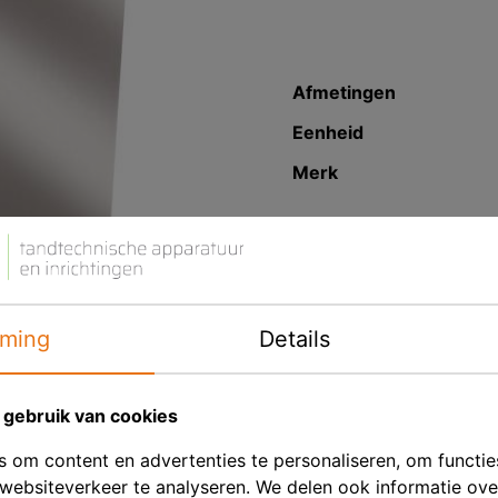
Afmetingen
Eenheid
Merk
Productbeschrij
MESTRA gelketel, gemaak
biedt de gebruiker een 
de geltemperatuur voor e
ming
Details
openen van het lab de g
U kunt ook eenvoudig wi
gebruik van cookies
naar onderhoudstempera
 om content en advertenties te personaliseren, om functie
door op de knop te druk
websiteverkeer te analyseren. We delen ook informatie ov
koude stand worden gestar