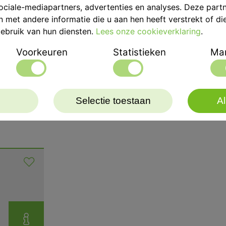
ociale-mediapartners, advertenties en analyses. Deze part
Het heeft alle veilighei
met andere informatie die u aan hen heeft verstrekt of di
ebruik van hun diensten.
Lees onze cookieverklaring
.
- Thermisch relais van d
- Sonde oververhitting.
Voorkeuren
Statistieken
Mar
- Deksel-open alarm.
- Handbescherming.
Gelketel met RVS behui
Selectie toestaan
Al
r