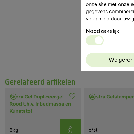
onze site met onze s
gegevens combineren 
verzameld door uw g
Noodzakelijk
Weigeren
Gerelateerd artikelen
Shera Gel Dupliceergel
Mestra Gelstampe
Rood t.b.v. Inbedmassa en
Kunststof
6kg
p/st