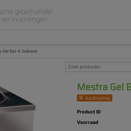
 Gel Bat-6 Gelketel
Beet- en lepelplaten
CAD CAM / 3D Dig
Gips en inbedmassa
Implantologie
Meubilair en inrichting
Modelleren en wa
Prothese
Roterend
Mestra Gel B
Aanbieding
Product ID
Voorraad