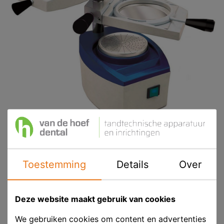
Toestemming
Details
Over
Mestra TERMOPLAST II Vacuüm
Dieptrekapparaat
Deze website maakt gebruik van cookies
Aanbieding
We gebruiken cookies om content en advertenties
Product ID
MES 080542