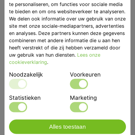
te personaliseren, om functies voor sociale media
Voorraad
Niet voorradig
te bieden en om ons websiteverkeer te analyseren.
We delen ook informatie over uw gebruik van onze
site met onze sociale-mediapartners, advertenties
en analyses. Deze partners kunnen deze gegevens
combineren met andere informatie die u aan hen
Eenheid
p/st
heeft verstrekt of die zij hebben verzameld door
uw gebruik van hun diensten.
Lees onze
Merk
Mestra
cookieverklaring
.
Productbeschrijving
Noodzakelijk
Voorkeuren
Budget en gebruiksvriendelijk. Met een krachtige
afzuigmotor en automatische aansluiting wanneer de
plaathouder naar beneden zakt.
Statistieken
Marketing
De koolstofverwarmer zorgt voor een geleidelijke en
gelijkmatige verwarming van het te vormen
dieptrekmateriaal.
Alles toestaan