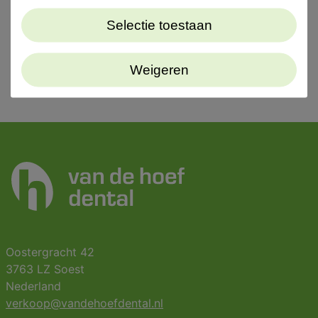
Selectie toestaan
Weigeren
Oostergracht 42
3763 LZ Soest
Nederland
verkoop@vandehoefdental.nl