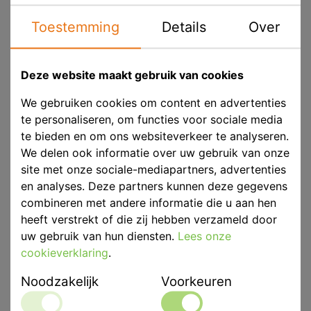
Toestemming
Details
Over
Product ID
SCH 3501.1
Voorraad
Niet voorradig
Deze website maakt gebruik van cookies
We gebruiken cookies om content en advertenties
te personaliseren, om functies voor sociale media
Afmetingen
500 x 400 x 210mm
te bieden en om ons websiteverkeer te analyseren.
We delen ook informatie over uw gebruik van onze
Eenheid
p/st
site met onze sociale-mediapartners, advertenties
Merk
Scheu Dental
en analyses. Deze partners kunnen deze gegevens
combineren met andere informatie die u aan hen
heeft verstrekt of die zij hebben verzameld door
Productbeschrijving
uw gebruik van hun diensten.
Lees onze
De MINISTAR S® is uitgerust met scantechnologie: de
cookieverklaring
.
scanner leest het gecodeerde materiaal, waardoor alle
belangrijke parameters zoals verwarmingstijd,
Noodzakelijk
Voorkeuren
temperatuur en koeltijd automatisch worden
geprogrammeerd.