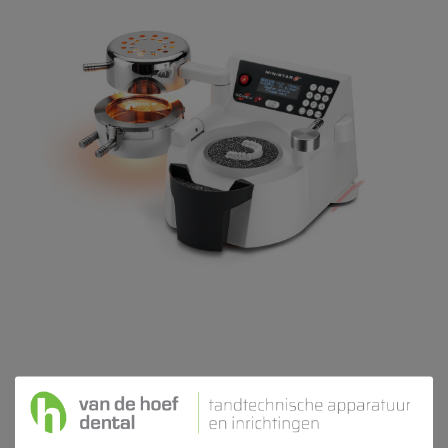
Scheu Ministar S Dieptrekapparaat T.b.v.
Ronde platen diameter 125mm