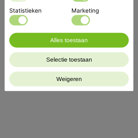
Met andere woorden: in een recordtijd worden de
Statistieken
Marketing
precieze drukvormresultaten bereikt dankzij de
extreem snelle, gepatenteerde verwarming en
werkdruk van 4,0 bar, instelbaar via de drukregelaar.
Alles toestaan
De nieuwe generatie is uitgerust met
gebruiksvriendelijk membraantoetsenbord en groot
display. Alle parameters worden bewaakt en op het
Selectie toestaan
display weergegeven.
Weigeren
Tijdelijk bij inruil van uw oude dieptrekapparaat €
500,- Scheu materiaal naar keuze