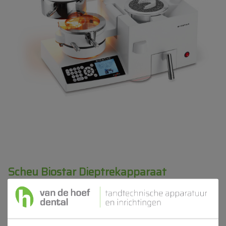
Scheu Biostar Dieptrekapparaat
Product ID
SCH 3001.1
Voorraad
Prijs op aanvraag