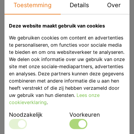
Toestemming
Details
Over
Deze website maakt gebruik van cookies
Afmetingen
520 x 440 x 240mm
We gebruiken cookies om content en advertenties
Eenheid
p/st
te personaliseren, om functies voor sociale media
Merk
Scheu Dental
te bieden en om ons websiteverkeer te analyseren.
We delen ook informatie over uw gebruik van onze
site met onze sociale-mediapartners, advertenties
Productbeschrijving
en analyses. Deze partners kunnen deze gegevens
Veelzijdige dieptrekapparaat, uitgerust met
combineren met andere informatie die u aan hen
scantechnologie en 6,0 bar werkdruk, instelbaar door
heeft verstrekt of die zij hebben verzameld door
drukreduceerventiel op de unit. De unieke thermisch
uw gebruik van hun diensten.
Lees onze
gestuurde infraroodverwarmer bereikt de
cookieverklaring
.
bedrijfstemperatuur in één seconde. Alle parameters
zoals temperatuur, verwarming en koeltijden worden
Noodzakelijk
Voorkeuren
geprogrammeerd door de scanner te lezen of de
bijbehorende code in te voeren. Het gekleurde 3,2-
inch Lcd-scherm met een resolutie van 320 x 240