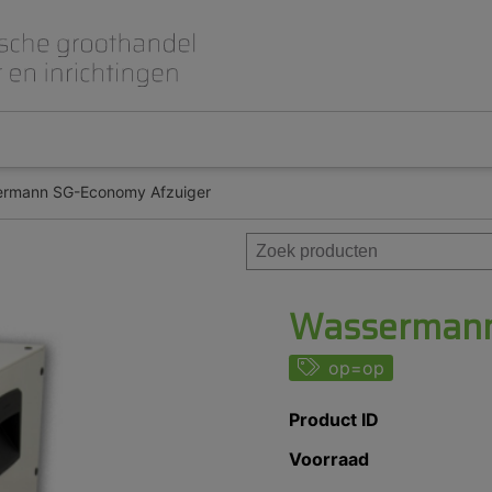
rmann SG-Economy Afzuiger
Beet- en lepelplaten
CAD CAM / 3D Dig
Gips en inbedmassa
Implantologie
Meubilair en inrichting
Modelleren en wa
Prothese
Roterend
Wassermann
op=op
Product ID
Voorraad