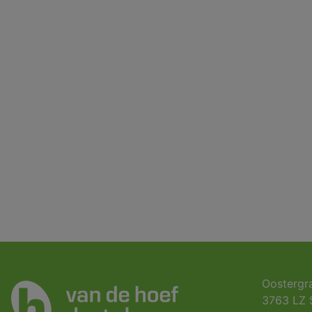
Oostergr
3763 LZ 