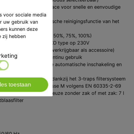
ureerde gebruikersinterface voor snelle en eenvoudige
s voor sociale media
arschuwing en automatische reinigingsfunctie van het
er uw gebruik van
ners kunnen deze
ermogensregeling (25%, 50%, 75%, 100%)
e zij hebben
schap stopcontact SHUKO type op 230V
twee plaatsen (adapter verkrijgbaar als accessoire)
keting
erking, geschikt voor continu gebruik
andaard: met praktische automatische inschakeling en
oop
ndheid op de werkplek dankzij het 3-traps filtersysteem
les toestaan
ter / patroonfilter van klasse M volgens EN 60335-2-69
 filterzakkenbox (naar keuze zonder zak of met zak: 7 l
blaasfilter
50/60 Hz