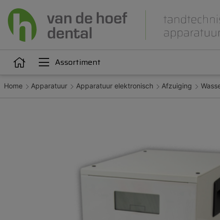
Assortiment
Home
Apparatuur
Apparatuur elektronisch
Afzuiging
Wasse
Articulatie
Attachments
iëne
Dupliceren
Gieten
Kunststoffen
Legeringen
Orthodontie
Polijsten