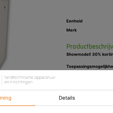
Eenheid
Merk
Productbeschrij
Showmodel! 30% korti
Toepassingsmogelijkh
Deze efficiënte en veelz
tandstof op de werkplek,
kan op vele manieren wo
Belangrijkste kenmerk
ming
Details
Zuigunit met zeer 
stopsysteem (auto