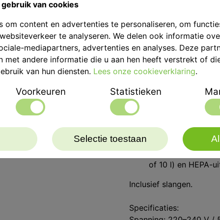
gebruik van cookies
Duidelijk gestruct
bediening [Fig. 2]
 om content en advertenties te personaliseren, om functie
Met filterstatuswa
websiteverkeer te analyseren. We delen ook informatie ov
patroonfilter
ociale-mediapartners, advertenties en analyses. Deze part
Instelbare motorv
met andere informatie die u aan hen heeft verstrekt of di
Elektrisch gereed
ebruik van hun diensten.
Lees onze cookieverklaring
.
Uitbreidbaar naar 
Voorkeuren
Statistieken
Mar
Bijna geruisloze w
Hoge veiligheidsst
geïntegreerde nal
Veiligheid en gezo
Selectie toestaan
Al
inclusief hoofdfil
(wasbaar) [Fig. 3],
of 10 l) en HEPA-uit
Inclusief slangen.
Specificaties:
Spanning: 220–240 V / 