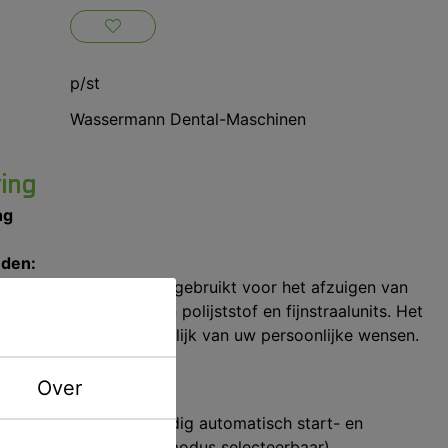
p/st
Wassermann Dental-Maschinen
ving
ng
eden:
ijdige afzuigunit wordt gebruikt voor het afzuigen van
 voor het afzuigen van polijststof en fijnstraalunits. Het
rden gebruikt, afhankelijk van uw persoonlijke wensen.
en:
Over
efficiënte motor en handig automatisch start- en
matische/handmatige modus selecteerbaar)