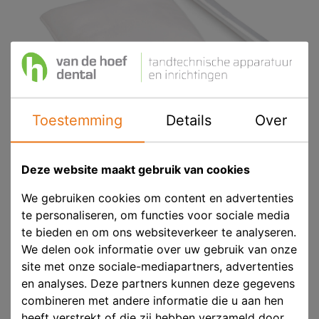
Toestemming
Details
Over
Deze website maakt gebruik van cookies
We gebruiken cookies om content en advertenties
te personaliseren, om functies voor sociale media
te bieden en om ons websiteverkeer te analyseren.
HR FIlterzak t.b.v. WP-EX2000 II
We delen ook informatie over uw gebruik van onze
site met onze sociale-mediapartners, advertenties
Product ID
HR 920-037689N
en analyses. Deze partners kunnen deze gegevens
combineren met andere informatie die u aan hen
Voorraad
Niet voorradig
heeft verstrekt of die zij hebben verzameld door