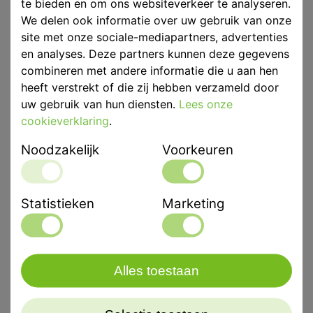
te bieden en om ons websiteverkeer te analyseren.
We delen ook informatie over uw gebruik van onze
site met onze sociale-mediapartners, advertenties
en analyses. Deze partners kunnen deze gegevens
Eenheid
p/st
combineren met andere informatie die u aan hen
heeft verstrekt of die zij hebben verzameld door
Merk
Kulzer
uw gebruik van hun diensten.
Lees onze
Productinformatie
www.kulzer.nl
cookieverklaring
.
Noodzakelijk
Voorkeuren
Productbeschrijving
Heraeus Kulzer accessoires voor afdrukmaterialen
Statistieken
Marketing
Heraeus Kulzer mengblok voor afdrukmaterialen.
Formaat DIN A5.
Alles toestaan