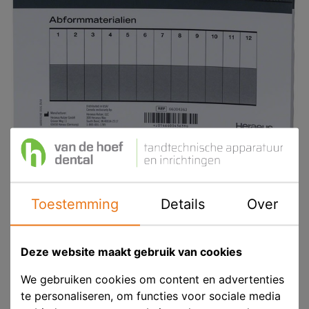
Toestemming
Details
Over
Kulzer Mengblok Universeel
Deze website maakt gebruik van cookies
Product ID
HER 66004363
We gebruiken cookies om content en advertenties
te personaliseren, om functies voor sociale media
Voorraad
Op voorraad