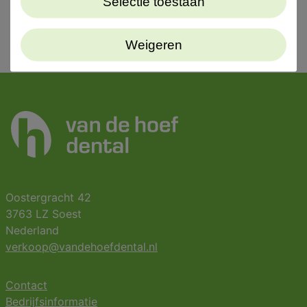
Selectie toestaan
Weigeren
Oostergracht 42
3763 LZ Soest
Nederland
verkoop@vandehoefdental.nl
Contact
Bedrijfsinformatie