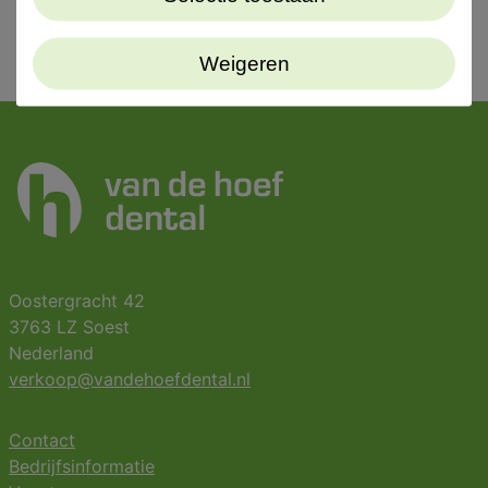
Weigeren
Oostergracht 42
3763 LZ Soest
Nederland
verkoop@vandehoefdental.nl
Contact
Bedrijfsinformatie