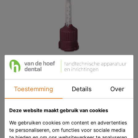
Toestemming
Details
Over
HR Mengtips Bruin Kort Stomp 36mm
Deze website maakt gebruik van cookies
Product ID
HR M08BR
We gebruiken cookies om content en advertenties
te personaliseren, om functies voor sociale media
Voorraad
Op voorraad
te bieden en om ons websiteverkeer te analyseren.