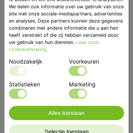
We delen ook informatie over uw gebruik van onze
site met onze sociale-mediapartners, advertenties
en analyses. Deze partners kunnen deze gegevens
Eenheid
50st
combineren met andere informatie die u aan hen
heeft verstrekt of die zij hebben verzameld door
Kleur
bruin
uw gebruik van hun diensten.
Lees onze
cookieverklaring
.
Gerelateerd artikelen
Noodzakelijk
Voorkeuren
HR Mengtips
HR Intraorale
Lichtblauw Spits
Mengtips Geel
Statistieken
Marketing
64mm
50st
100st
Alles toestaan
Selectie toestaan