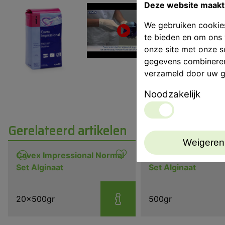
Deze website maakt 
We gebruiken cookies
te bieden en om ons 
onze site met onze s
gegevens combineren 
verzameld door uw g
Noodzakelijk
Gerelateerd artikelen
Weigeren
Cavex Impressional Normal
Cavex Impressiona
Set Alginaat
Set Alginaat
20x500gr
500gr