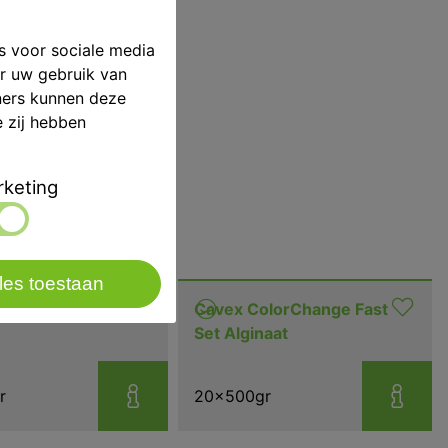
s voor sociale media
er uw gebruik van
ners kunnen deze
e zij hebben
keting
les toestaan
pressional Fast Set
Cavex ColorChange Fast
Set Alginaat
r
20x500gr