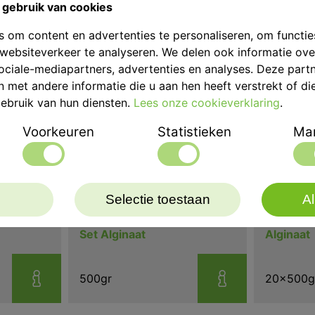
gebruik van cookies
 om content en advertenties te personaliseren, om functie
websiteverkeer te analyseren. We delen ook informatie ov
ociale-mediapartners, advertenties en analyses. Deze part
met andere informatie die u aan hen heeft verstrekt of di
ebruik van hun diensten.
Lees onze cookieverklaring
.
Voorkeuren
Statistieken
Mar
Selectie toestaan
Al
l Normal
Cavex ColorChange Fast
Cavex Im
Set Alginaat
Alginaat
500gr
20x500g