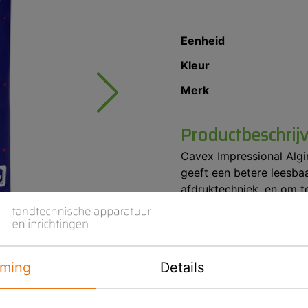
Eenheid
Kleur
Merk
Productbeschrij
Cavex Impressional Algi
geeft een betere leesbaa
afdruktechniek, en om t
Detail weergave 25µ.
Blauw.
Pepermuntsmaak.
ming
Details
Optimale gips compatabil
Uithardingstijd 1 minuut.
Verpakking 500gr