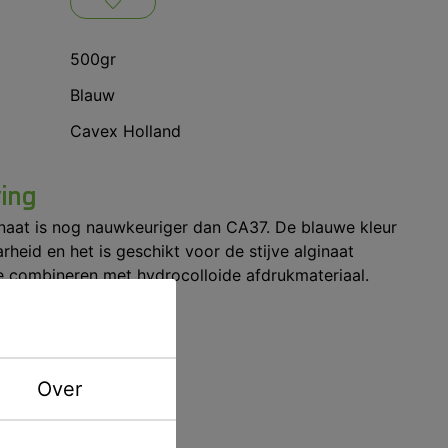
500gr
Blauw
Cavex Holland
ving
naat is nog nauwkeuriger dan CA37. De blauwe kleur
rheid en het is geschikt voor de stijve alginaat
e combineren met hydrocolloide afdrukmateriaal.
Over
iteit.