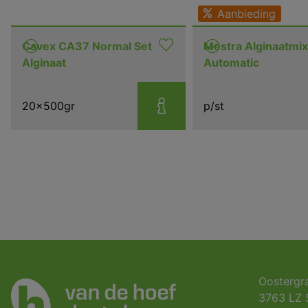
Aanbieding
Cavex CA37 Normal Set
Mestra Alginaatmi
Alginaat
Automatic
20x500gr
p/st
Oostergr
3763 LZ 