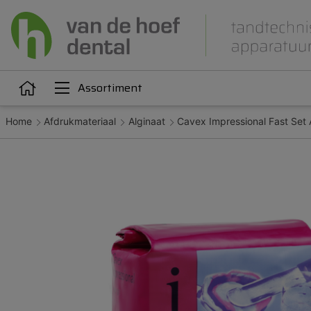
Assortiment
Home
Afdrukmateriaal
Alginaat
Cavex Impressional Fast Set 
Articulatie
Attachments
iëne
Dupliceren
Gieten
Kunststoffen
Legeringen
Orthodontie
Polijsten