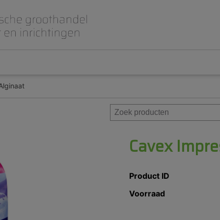
Alginaat
Beet- en lepelplaten
CAD CAM / 3D Dig
Gips en inbedmassa
Implantologie
Meubilair en inrichting
Modelleren en wa
Prothese
Roterend
Cavex Impres
Product ID
Voorraad