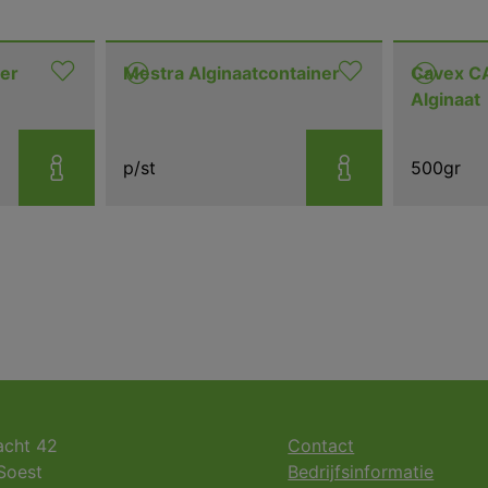
xer
Mestra Alginaatcontainer
Cavex CA
Alginaat
p/st
500gr
acht 42
Contact
Soest
Bedrijfsinformatie