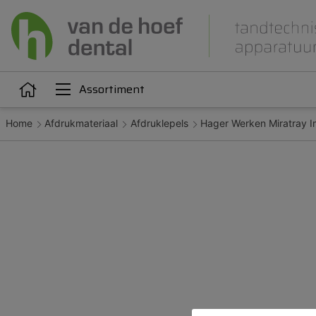
Assortiment
Home
Afdrukmateriaal
Afdruklepels
Hager Werken Miratray I
Articulatie
Attachments
iëne
Dupliceren
Gieten
Kunststoffen
Legeringen
Orthodontie
Polijsten