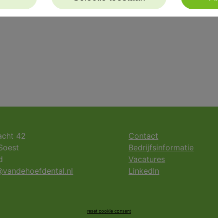
acht 42
Contact
Soest
Bedrijfsinformatie
d
Vacatures
vandehoefdental.nl
LinkedIn
reset cookie consent