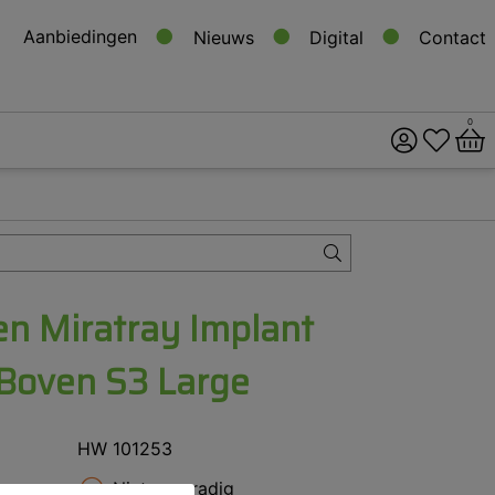
Aanbiedingen
Nieuws
Digital
Contact
0
ital
s
n Miratray Implant
 Boven S3 Large
HW 101253
Niet voorradig