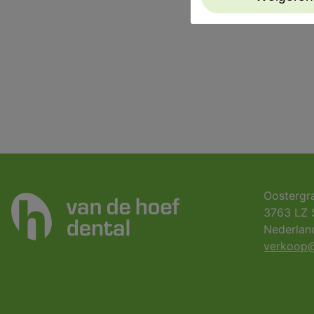
Oostergr
3763 LZ 
Nederlan
verkoop@