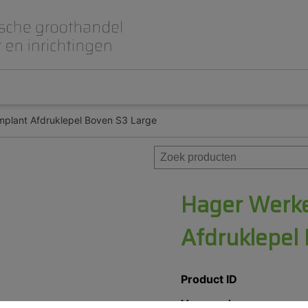
mplant Afdruklepel Boven S3 Large
Beet- en lepelplaten
CAD CAM / 3D Dig
Gips en inbedmassa
Implantologie
Meubilair en inrichting
Modelleren en wa
Prothese
Roterend
Hager Werke
Afdruklepel
Product ID
Voorraad