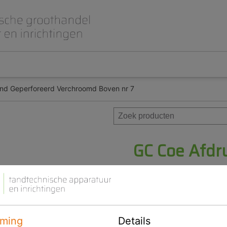
and Geperforeerd Verchroomd Boven nr 7
Beet- en lepelplaten
CAD CAM / 3D Dig
Gips en inbedmassa
Implantologie
Meubilair en inrichting
Modelleren en wa
Prothese
Roterend
GC Coe Afdr
Verchroomd 
Product ID
ming
Details
Voorraad