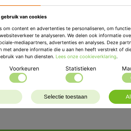
gebruik van cookies
 om content en advertenties te personaliseren, om functie
Eenheid
websiteverkeer te analyseren. We delen ook informatie ov
Merk
ociale-mediapartners, advertenties en analyses. Deze part
met andere informatie die u aan hen heeft verstrekt of di
ebruik van hun diensten.
Lees onze cookieverklaring
.
Productbeschrij
Voorkeuren
Statistieken
Mar
GC Coe Afdruklepel Gep
Selectie toestaan
Al