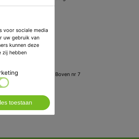
s voor sociale media
p/st
er uw gebruik van
GC
ners kunnen deze
e zij hebben
ving
keting
erforeerd Verchroomd Boven nr 7
les toestaan