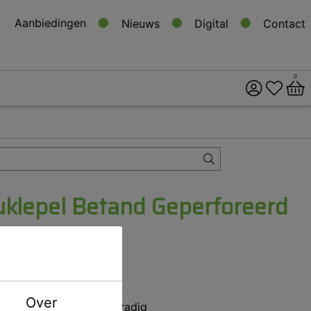
Aanbiedingen
Nieuws
Digital
Contact
0
ital
s
uklepel Betand Geperforeerd
Boven nr 7
Gc 260071
Over
Niet voorradig