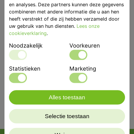
en analyses. Deze partners kunnen deze gegevens
combineren met andere informatie die u aan hen
Eenheid
p/st
heeft verstrekt of die zij hebben verzameld door
Materiaal
Roestvrij Staal
uw gebruik van hun diensten.
Lees onze
cookieverklaring
.
Merk
ASA Dental
Noodzakelijk
Voorkeuren
Productbeschrijving
ASA Afdruklepel Ongeperforeerd Perma-Lock Betand
L2
Statistieken
Marketing
Alles toestaan
Selectie toestaan