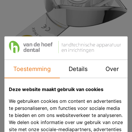
Toestemming
Details
Over
ASA Afdruklepel Ongeperforeerd Perma-
Lock Betand L2
Deze website maakt gebruik van cookies
Product ID
ASA 2807-L2
We gebruiken cookies om content en advertenties
te personaliseren, om functies voor sociale media
Voorraad
Niet voorradig
te bieden en om ons websiteverkeer te analyseren.
We delen ook informatie over uw gebruik van onze
site met onze sociale-mediapartners, advertenties