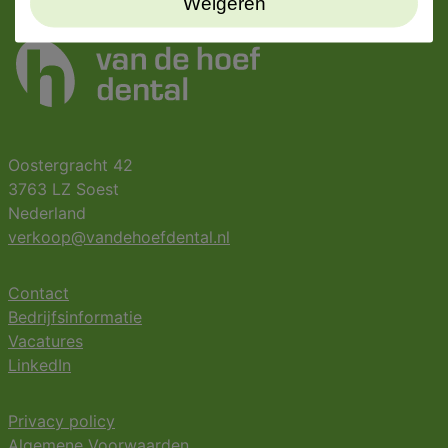
Weigeren
Oostergracht 42
3763 LZ Soest
Nederland
verkoop@vandehoefdental.nl
Contact
Bedrijfsinformatie
Vacatures
LinkedIn
Privacy policy
Algemene Voorwaarden