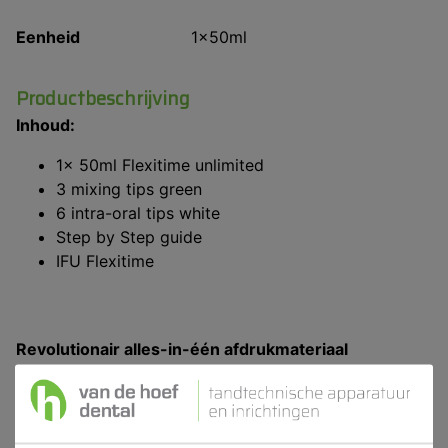
Eenheid
1x50ml
Productbeschrijving
Inhoud:
1x 50ml Flexitime unlimited
3 mixing tips green
6 intra-oral tips white
Step by Step guide
IFU Flexitime
Revolutionair alles-in-één afdrukmateriaal
Flexitime® Unlimited
Flexitime® Unlimited is Kulzers antwoord op de
uitdagingen van het maken van afdrukken - het zet
een nieuwe standaard in precisie, eenvoud en