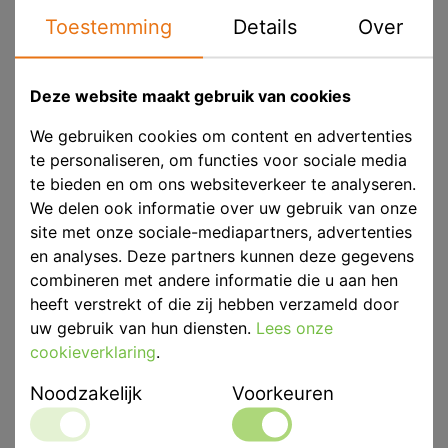
prestaties.
Toestemming
Details
Over
Het combineert het beste van A-silicone en polyether
om workflows te stroomlijnen zonder in te leveren op
kwaliteit.
Deze website maakt gebruik van cookies
We gebruiken cookies om content en advertenties
Wat Flexitime Unlimited dé oplossing maakt voor
te personaliseren, om functies voor sociale media
tandheelkundige professionals:
te bieden en om ons websiteverkeer te analyseren.
We delen ook informatie over uw gebruik van onze
Verminderde complexiteit
site met onze sociale-mediapartners, advertenties
Eén materiaal voor alle afdruktechnieken
en analyses. Deze partners kunnen deze gegevens
Een flexibele verwerkingstijd en een altijd korte
combineren met andere informatie die u aan hen
en vaste "snap-set" uithardingstijd = het
heeft verstrekt of die zij hebben verzameld door
materiaal is volledig uitgehard aan het einde van
uw gebruik van hun diensten.
Lees onze
de uithardingstijd
cookieverklaring
.
Vereenvoudigde bediening en minder
Noodzakelijk
Voorkeuren
trainingsbehoeften