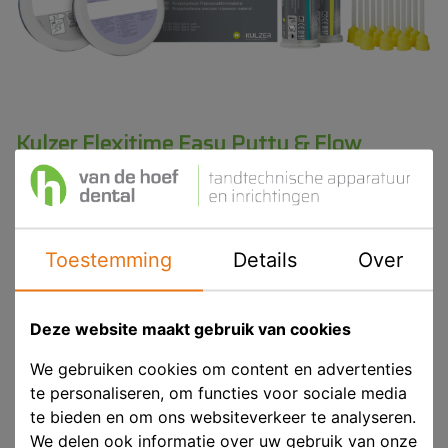
Kulzer Flexitime Easy Putty & Flow
Handmix Trial Kit
Product ID
HER 66041064
Toestemming
Details
Over
Voorraad
Niet voorradig
Deze website maakt gebruik van cookies
We gebruiken cookies om content en advertenties
Eenheid
p/st
te personaliseren, om functies voor sociale media
Merk
Kulzer
te bieden en om ons websiteverkeer te analyseren.
We delen ook informatie over uw gebruik van onze
Productinformatie
www.kulzer.nl