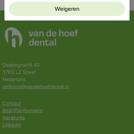
Weigeren
Oostergracht 42
3763 LZ Soest
Nederland
verkoop@vandehoefdental.nl
Contact
Bedrijfsinformatie
Vacatures
LinkedIn