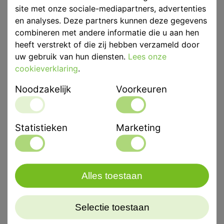
site met onze sociale-mediapartners, advertenties
en analyses. Deze partners kunnen deze gegevens
Productbeschrijving
combineren met andere informatie die u aan hen
Speciale Flexitime Trial Kits promotie
heeft verstrekt of die zij hebben verzameld door
uw gebruik van hun diensten.
Lees onze
Ervaar zelf de voordelen van het afdrukmateriaal met
cookieverklaring
.
een flexibele verwerkingstijd en een altijd korte
Noodzakelijk
Voorkeuren
intraorale uithardingstijd.
Inhoud: 1 x 600ml Easy Putty, 1 x 50ml Light Flow, 1 x
Statistieken
Marketing
50ml Medium Flow, 12 Mixing Tips yellow, 12 Intraoral
Tips yellow.
Alles toestaan
Selectie toestaan