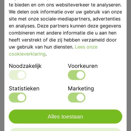
Kettenbach Visalys Temp BL Normal pack
te bieden en om ons websiteverkeer te analyseren.
We delen ook informatie over uw gebruik van onze
site met onze sociale-mediapartners, advertenties
Product ID
KET 13788
en analyses. Deze partners kunnen deze gegevens
Voorraad
Niet voorradig
combineren met andere informatie die u aan hen
heeft verstrekt of die zij hebben verzameld door
uw gebruik van hun diensten.
Lees onze
cookieverklaring
.
Eenheid
p/st
Noodzakelijk
Voorkeuren
Kleur
Bleach
Merk
Kettenbach
Statistieken
Marketing
Productbeschrijving
1 x 50 ml, 15 mengtips
Alles toestaan