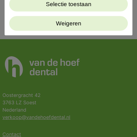
Selectie toestaan
Weigeren
Oostergracht 42
3763 LZ Soest
Nederland
verkoop@vandehoefdental.nl
Contact