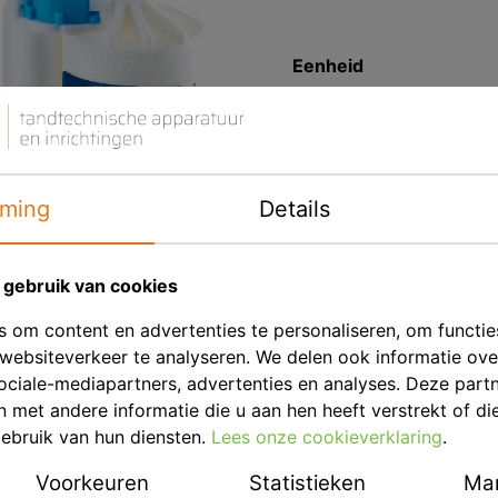
Eenheid
Kleur
Merk
ming
Details
Productbeschrij
1 x 50 ml, 15 mengtips
gebruik van cookies
 om content en advertenties te personaliseren, om functie
websiteverkeer te analyseren. We delen ook informatie ov
ociale-mediapartners, advertenties en analyses. Deze part
met andere informatie die u aan hen heeft verstrekt of di
ebruik van hun diensten.
Lees onze cookieverklaring
.
Voorkeuren
Statistieken
Mar