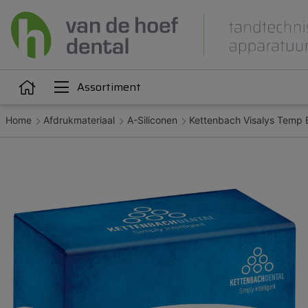
Assortiment
Home
Afdrukmateriaal
A-Siliconen
Kettenbach Visalys Temp 
Articulatie
Attachments
iëne
Dupliceren
Gieten
Kunststoffen
Legeringen
Orthodontie
Polijsten