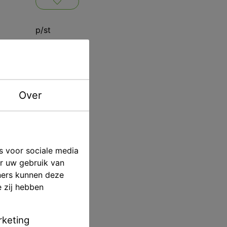
p/st
B1
Kettenbach
Over
ving
s voor sociale media
er uw gebruik van
ners kunnen deze
e zij hebben
keting