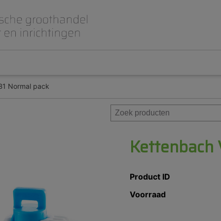
B1 Normal pack
Beet- en lepelplaten
CAD CAM / 3D Dig
Gips en inbedmassa
Implantologie
Meubilair en inrichting
Modelleren en wa
Prothese
Roterend
Kettenbach 
Product ID
Voorraad